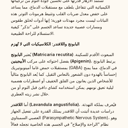
تستمد الأزهار قدرتها على تحسين جودة النوم من تركيباتها
الكيميائية التي تتفاعل بلطف مع مستقبلات الدماغ، مما يساعد
على خفض معدل ضربات القلب وتثبيط هرمونات التوتر. هذه
النباتات ليست مجرد مهدئات فورية؛ إنها أدوات لخلق طقوس
ومسارات عصبية جديدة تساعد الجسم على “تذكر” كيفية
الاستسلام للراحة الطبيعية.
البابونج واللافندر: الكلاسيكيات التي لا تُهزم
المبعوث الأقدم للسكينة.
البابونج (Matricaria recutita)
يُعتبر
، يرتبط البابونج
الأبيجينين (Apigenin)
بفضل احتوائه على مركب
بمستقبلات حمض غاما أمينوبوتيريك (GABA) في الدماغ، مما يمنح
إحساساً بالهدوء دون الشعور بالنعاس الثقيل. كما يُعد البابونج مثالياً
للأشخاص الذين يعانون من القلق الخفيف أو اضطرابات هضمية
ليلية تعيق نومهم. يمكن استخدامه كشاي دافئ قبل النوم أو من
خلال نشر زيته العطري.
، فيُعرف بملكة التهدئة.
اللافندر (Lavandula angustifolia)
أما
دراسات عديدة أثبتت أن اللافندر يمتلك القدرة على تفعيل الجهاز
العصبي السمبتاوي (Parasympathetic Nervous System)، وهو
نظام “الراحة والإصلاح” في الجسم. هذه الخاصية تجعله فعالاً