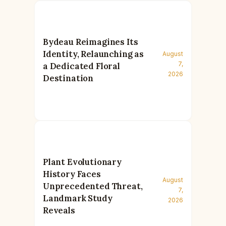
Bydeau Reimagines Its
Identity, Relaunching as
August
7,
a Dedicated Floral
2026
Destination
Plant Evolutionary
History Faces
August
Unprecedented Threat,
7,
Landmark Study
2026
Reveals