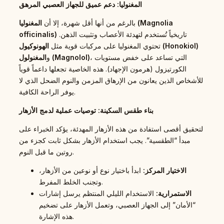
المغنوليا: دعم عميق للجهاز العصبي المرهق
بالرغم من أنها أقل شهرة، إلا أن
المغنوليا (Magnolia
تاريخياً تُستخدم لتهدئة الأعصاب وتثبيت الذهن.
officinalis)
الهونوكيول (Honokiol)
تحتوي المغنوليا على مركبات قوية مثل
، التي تساعد على خفض مستويات
المغنولول (Magnolol)
و
الكورتيزول (هرمون الإجهاد). هذه الخاصية تجعلها داعماً قوياً
للأشخاص الذين يعانون من الإرهاق المزمن والنوم الضحل الذي لا
يوفر الراحة الكافية.
بناء طقس السكينة: توصيات عملية لدمج الأزهار
لتحقيق أقصى استفادة من هذه الأزهار المهدئة، يؤكد الخبراء على
مبدأ “الطقسية”. يجب استخدام الأزهار بشكل ثابت كجزء من
روتين ما قبل النوم.
الاختيار المركز:
ابدأ باختيار نوع أو نوعين من الأزهار،
وتجنب الخلط المفرط.
الاستمرارية:
الاستخدام الليلي المنتظم يرسل إشارات
“الأمان” إلى الجهاز العصبي، وتعمل الأزهار على تضخيم
هذه الإشارة.