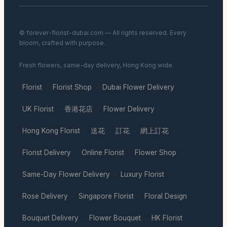
© forever-florist-dubai.com — All rights reserved. Every
bloom, crafted with purpose.
Fresh flowers, same-day delivery, Hong Kong wide.
Florist
Florist Shop
Dubai Flower Delivery
·
·
·
UK Florist
香港花店
Flower Delivery
·
·
·
Hong Kong Florist
送花
訂花
網上訂花
·
·
·
·
Florist Delivery
Online Florist
Flower Shop
·
·
·
Same-Day Flower Delivery
Luxury Florist
·
·
Rose Delivery
Singapore Florist
Floral Design
·
·
·
Bouquet Delivery
Flower Bouquet
HK Florist
·
·
·