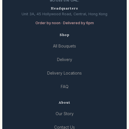
across the UAE.
Headquarters
Unit 3A, 45 Hollywood Road, Central, Hong Kong
Order by noon · Delivered by 6pm
Shop
All Bouquets
Delivery
Delivery Locations
FAQ
About
Our Story
Contact Us