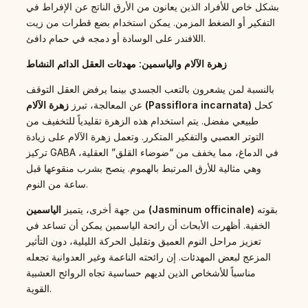
بشكل خاص للأفراد الذين يعانون من الأرق الناتج عن الإفراط في
التفكير أو الضغط المزمن. يمكن استخدام بضع قطرات من زيت
اللافندر على الوسادة أو دمجه في حمام دافئ.
زهرة الآلام والياسمين: مهدئات العقل الدائم النشاط
بالنسبة لمن يشعرون بالتعب الجسدي بينما يرفض العقل التوقف
كحل
زهرة الآلام (Passiflora incarnata)
عن المعالجة، تبرز
طبيعي مفضل. يتم استخدام هذه الزهرة تقليدياً للتخفيف من
التوتر العصبي والتفكير المتكرر. وتعمل زهرة الآلام على زيادة
تركيز GABA في الدماغ، مما يخفف من “ضوضاء القلق” العقلية،
وهي مثالية للأرق المرتبط بالهموم. ينصح بشرب منقوعها قبل
ساعة من النوم.
بقوته
الياسمين (Jasminum officinale)
من جهة أخرى، يتميز
الخفية. أظهرت الأبحاث أن رائحة الياسمين يمكن أن تساعد في
تعزيز مراحل النوم العميق وتقليل الحركة الليلية، دون التأثير
المزعج لبعض المهدئات. إن رائحته الناعمة وغير العدوانية تجعله
مناسباً للأشخاص الذين لديهم حساسية تجاه الروائح العشبية
القوية.