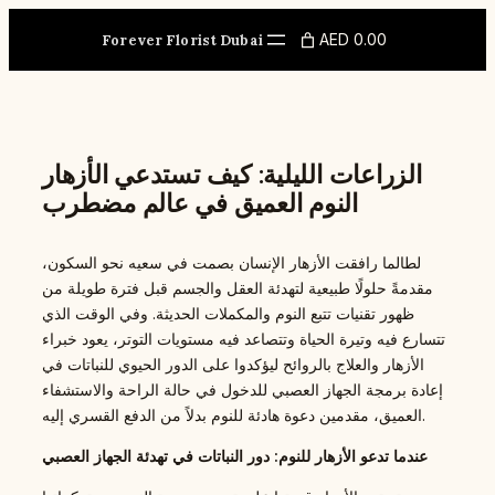
Skip
to
AED 0.00
Forever Florist Dubai
content
الزراعات الليلية: كيف تستدعي الأزهار
النوم العميق في عالم مضطرب
لطالما رافقت الأزهار الإنسان بصمت في سعيه نحو السكون،
مقدمةً حلولًا طبيعية لتهدئة العقل والجسم قبل فترة طويلة من
ظهور تقنيات تتبع النوم والمكملات الحديثة. وفي الوقت الذي
تتسارع فيه وتيرة الحياة وتتصاعد فيه مستويات التوتر، يعود خبراء
الأزهار والعلاج بالروائح ليؤكدوا على الدور الحيوي للنباتات في
إعادة برمجة الجهاز العصبي للدخول في حالة الراحة والاستشفاء
العميق، مقدمين دعوة هادئة للنوم بدلاً من الدفع القسري إليه.
عندما تدعو الأزهار للنوم: دور النباتات في تهدئة الجهاز العصبي