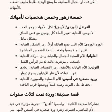
الكرافت أو الحبال القطنية، ما يمنح الهدية طابعاً طبيعياً تفضله
الأمهات.
خمسة زهور وخمس شخصيات لأمهاتك
القرنفل (الوردي/الأبيض)
: لكل الأمهات. رمز الحب
الأمومي. العناية: تغيير الماء كل يومين مع قص الساق
بشكل مائل.
الورد الوردي
: للأم التي تضع العائلة أولاً. رمز الشكر. العناية:
تغيير الماء يومياً وتجنب أشعة الشمس المباشرة.
الفاوانيا
: للأم المحبة للجمال والحياة. رمز البركة. العناية:
استعمال مزهرية عالية لدعم الرأس الثقيل.
التوليب
: للأم الهادئة والأنيقة. رمز الاهتمام. العناية: إبعادها
عن الفواكه لأن غاز الإيثيلين يسرع ذبولها.
ورود مصغرة في أصيص
: للأم العملية والصبورة. العناية:
الحفاظ على التربة رطبة قليلاً ووضعها قرب النافذة.
قصة صديقة: وردة نمت لثلاث سنوات
تشاركنا صديقة الكاتبة – واسمها “أفانغ” – تجربة مؤثرة: في عيد
الأم الماضي، اشترت زهرة ورد صغيرة في أصيص لأمها التي