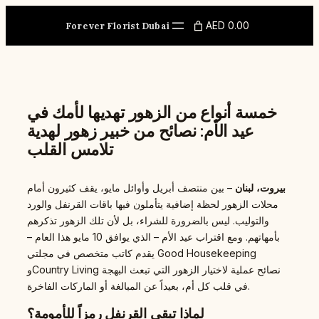
Skip
to
AED 0.00
Forever Florist Dubai
content
خمسة أنواع من الزهور تهديها لأمك في
عيد الأم: نصائح من خبير زهور لهدية
تلامس القلب
بيروت، لبنان
– بين منتصف أبريل وأوائل مايو، يقف كثيرون أمام
محلات الزهور لحظة إضافية يتأملون فيها باقات القرنفل والورد
والتوليب. ليس بالضرورة للشراء، بل لأن تلك الزهور تذكرهم
بأمهاتهم. ومع اقتراب عيد الأم – الذي يوافق 10 مايو هذا العام –
يقدم كاتب متخصص في مجلتي Good Housekeeping
وCountry Living نصائح عملية لاختيار الزهور التي تبعث البهجة
في قلب كل أم، بعيداً عن المبالغة أو الماركات الفاخرة.
لماذا تبقى القرنفل رمزاً للأمومة؟