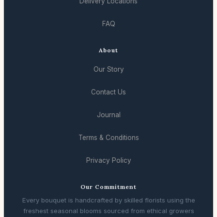
Delivery Locations
FAQ
About
Our Story
Contact Us
Journal
Terms & Conditions
Privacy Policy
Our Commitment
Every bouquet is handcrafted by skilled florists using the
freshest seasonal blooms sourced from ethical growers