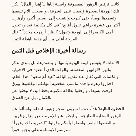
كانت ترفض الزهور المقطوفة واصفة إياها بـ”إهدار المال”. لكن
تلك الوردة الصغيرة وُضعت على الشرفة، وأصبحت الأم تسقيها
وتسمدها يومياً، حتى كبرت وانتقلت إلى أصيص أكبر، وأزهرت
أكثر من عشرة براعم. تقول أفانغ: “في كل مكالمة فيديو، تحول
أمي الكاميرا إلى الوردة وتقول: ‘انظر، أزهرت مجدداً’.” تلك
الفرحة أغلى من أي هدية باهظة الثمن.
رسالة أخيرة: الإخلاص قبل الثمن
الأمهات لا يقيسن قيمة الهدية بثمنها أو بمصدرها، بل بمدى تذكر
أبنائهن لألوانهن المفضلة، والوقت الذي أمضوه في الاختيار،
والكلمات التي تُقال عند تقديم الباقة: “عيد أم سعيد”. هذا العام،
اختاروا زهرة واحدة تناسب شخصية أمهاتكم، وغلفوها بورق
كرفت بسيط، وأرفقوا بطاقة مكتوبة بخط اليد. لا تبحثوا عن
الكمال، بل عن الصدق.
الخطوة التالية؟
غداً، عندما تمرون بمتجر زهور، ادخلوا واسألوا عن
الزهور المحلية الطازجة. أو ابحثوا عبر الإنترنت عن مزارع قريبة.
ثم التقطوا الهاتف واتصلوا بأمكم وقولوا: “اشتريت لك زهوراً.”
سترسم الابتسامة على وجهها فوراً.