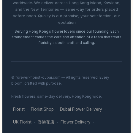
worldwide. We deliver across Hong Kong Island, Kowloon,
and the New Territories — same-day for orders placed
before noon. Quality is our promise; your satisfaction, our
reputation.
Serving Hong Kong’s flower lovers since our founding. Each
arrangement carries the care and attention of a team that treats
floristry as both craft and calling.
© forever-florist-dubai.com — All rights reserved. Every
bloom, crafted with purpose.
Fresh flowers, same-day delivery, Hong Kong wide.
Florist
Florist Shop
Dubai Flower Delivery
·
·
·
UK Florist
香港花店
Flower Delivery
·
·
·