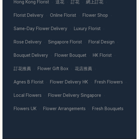
Hong Kong Florist
送花
訂花
網上訂花
·
·
·
·
Florist Delivery
Online Florist
Flower Shop
·
·
·
Same-Day Flower Delivery
Luxury Florist
·
·
Rose Delivery
Singapore Florist
Floral Design
·
·
·
Bouquet Delivery
Flower Bouquet
HK Florist
·
·
·
訂花推薦
Flower Gift Box
花店推薦
·
·
·
Agnes B Florist
Flower Delivery HK
Fresh Flowers
·
·
·
Local Flowers
Flower Delivery Singapore
·
·
Flowers UK
Flower Arrangements
Fresh Bouquets
·
·