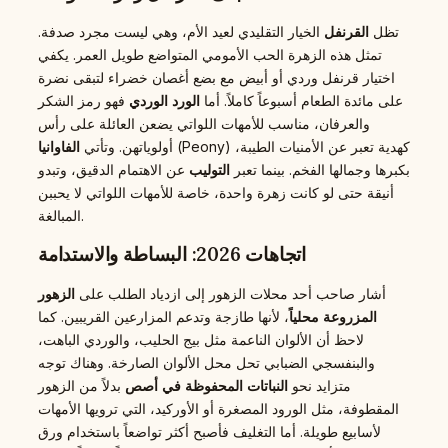
تظل
القرنفل
الخيار التقليدي لعيد الأم، وهي ليست مجرد صدفة.
تمثل هذه الزهرة الحب الأمومي المتواضع طويل العمر. يكفي
اختيار قرنفل وردي أو أبيض مع بضع أغصان خضراء لتبقى نضرة
على مائدة الطعام أسبوعاً كاملاً. أما
الورد الوردي
فهو رمز الشكر
والعرفان، مناسب للأمهات اللواتي يضعن العائلة على رأس
(Peony) كهدية تعبر عن الأمنيات الطيبة،
أولوياتهن. وتأتي
الفاوانيا
بكبرها وجمالها الفخم. بينما تعبر
التوليب
عن الاهتمام الدقيق، وتبدو
أنيقة حتى لو كانت زهرة واحدة، خاصة للأمهات اللواتي لا يحببن
المبالغة.
اتجاهات 2026: البساطة والاستدامة
أشار صاحب أحد محلات الزهور إلى ازدياد الطلب على
الزهور
المزروعة محلياً
، لأنها طازجة وتدعم المزارعين القريبين. كما
لاحظ أن الألوان الناعمة مثل بيج الحليب، والوردي الباهت،
والبنفسجي الضبابي تحل محل الألوان الصارخة. وهناك توجه
متزايد نحو
النباتات المحفوظة في أصص
بدلاً من الزهور
المقطوفة، مثل الورود المصغرة أو الأوركيد، التي ترويها الأمهات
لأسابيع طويلة. أما التغليف فأصبح أكثر تواضعاً باستخدام ورق