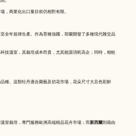
極高。
市場，商業化出口量目前仍相對有限。
甚至全年規律生產。作為育種強國，荷蘭開發了多種現代雜交品
高科技溫室，其栽培成本昂貴，尤其能源消耗高企；同時，相較
的品種。這類牡丹適合園藝及切花市場，花朵尺寸大且色彩鮮
用溫室栽培，專門服務歐洲高端精品花卉市場；而
新西蘭
則藉由