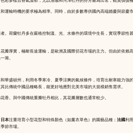
，色彩多樣且香氣濃郁，尤以洛陽和菏澤牡丹的芬芳最為出名，觀賞價值
收和運輸時機的要求極為精準。同時，由於多數專供國內高端婚慶與節慶
應者。荷蘭牡丹多在嚴格控制溫、光、水條件的環境中生長，實現季節性
且花瓣厚實，極耐長途運輸，是歐洲及國際切花市場的主力。但由於依賴
遜一籌。
州和華盛頓州，利用冬季寒冷、夏季涼爽的氣候條件，培育出耐寒能力強
使其比傳統中國品種略長，能更好地應對北美市場的大規模銷售需求。
的花香。與中國傳統重瓣牡丹相比，其花瓣層數也通常較少。
，
日本
注重培育小型花型和特殊顏色（如薰衣草色）的園藝品種；
法國
利
反季節市場。