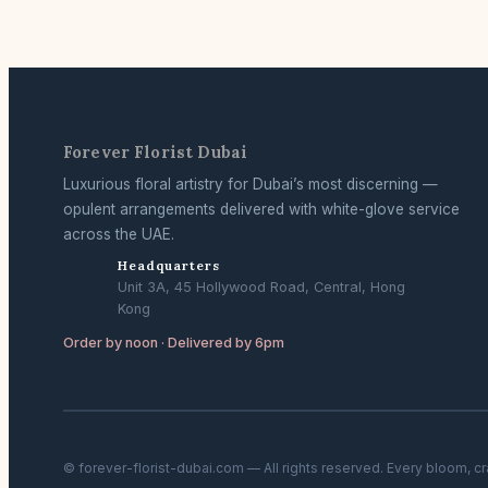
Forever Florist Dubai
Luxurious floral artistry for Dubai’s most discerning —
opulent arrangements delivered with white-glove service
across the UAE.
Headquarters
Unit 3A, 45 Hollywood Road, Central, Hong
Kong
Order by noon · Delivered by 6pm
© forever-florist-dubai.com — All rights reserved. Every bloom, c