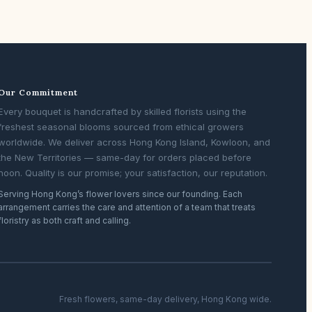
Our Commitment
Every bouquet is handcrafted by skilled florists using the
freshest seasonal blooms sourced from ethical growers
worldwide. We deliver across Hong Kong Island, Kowloon, and
the New Territories — same-day for orders placed before
noon. Quality is our promise; your satisfaction, our reputation.
Serving Hong Kong’s flower lovers since our founding. Each
arrangement carries the care and attention of a team that treats
floristry as both craft and calling.
Fresh flowers, same-day delivery, Hong Kong wide.