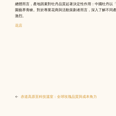
總體而言，產地因素對牡丹品質起著決定性作用：中國牡丹以
園藝界青睞。對於專業花商與活動策劃者而言，深入了解不同
激烈。
花店
←
赤道高原至科技溫室：全球玫瑰品質與成本角力