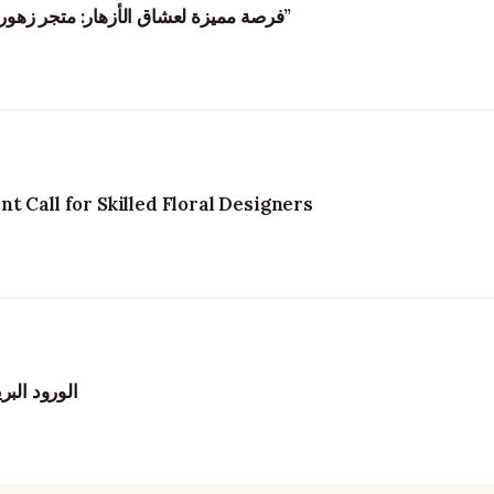
“فرصة مميزة لعشاق الأزهار: متجر زهور في هونغ كونغ يبحث عن مصممي زهور مبدعين”
 Call for Skilled Floral Designers
الورود البر