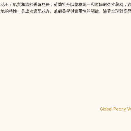
「花王」氣質和濃郁香氣見長；荷蘭牡丹以規格統一和運輸耐久性著稱，
產地的特性，是成功選配花卉、兼顧美學與實用性的關鍵。隨著全球對高
Global Peony Wa