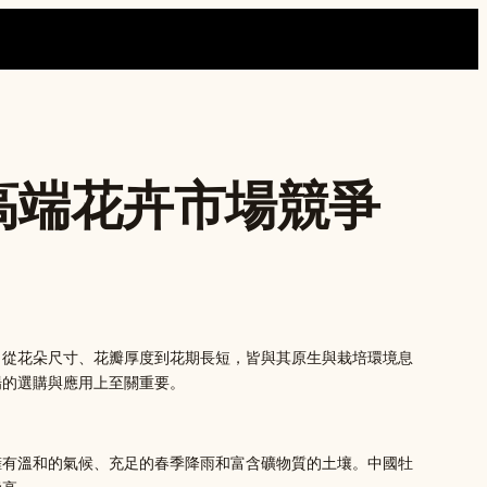
高端花卉市場競爭
，從花朵尺寸、花瓣厚度到花期長短，皆與其原生與栽培環境息
場的選購與應用上至關重要。
擁有溫和的氣候、充足的春季降雨和富含礦物質的土壤。中國牡