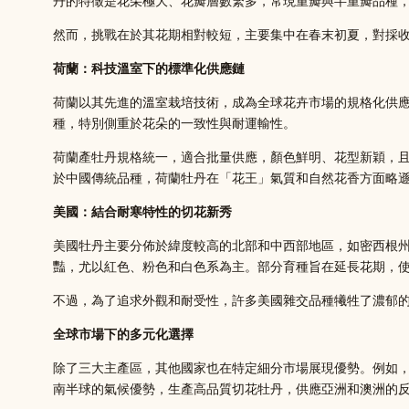
丹的特徵是花朵極大、花瓣層數繁多，常現重瓣與半重瓣品種
然而，挑戰在於其花期相對較短，主要集中在春末初夏，對採
荷蘭：科技溫室下的標準化供應鏈
荷蘭以其先進的溫室栽培技術，成為全球花卉市場的規格化供
種，特別側重於花朵的一致性與耐運輸性。
荷蘭產牡丹規格統一，適合批量供應，顏色鮮明、花型新穎，
於中國傳統品種，荷蘭牡丹在「花王」氣質和自然花香方面略
美國：結合耐寒特性的切花新秀
美國牡丹主要分佈於緯度較高的北部和中西部地區，如密西根
豔，尤以紅色、粉色和白色系為主。部分育種旨在延長花期，
不過，為了追求外觀和耐受性，許多美國雜交品種犧牲了濃郁
全球市場下的多元化選擇
除了三大主產區，其他國家也在特定細分市場展現優勢。例如
南半球的氣候優勢，生產高品質切花牡丹，供應亞洲和澳洲的