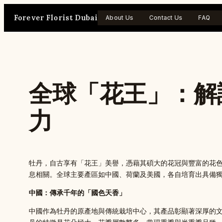
Skip
Forever Florist Dubai
to
About Us
Contact Us
FAQ
content
全球「花王」：解
力
牡丹，自古享有「花王」美譽，憑藉其碩大的花冠與豐富的花
息相關。全球主要產區如中國、荷蘭及美國，各自培育出具備
中國：傳承千年的「國色天香」
中國作為牡丹的原產地與傳統栽培中心，其產品彰顯著深厚的