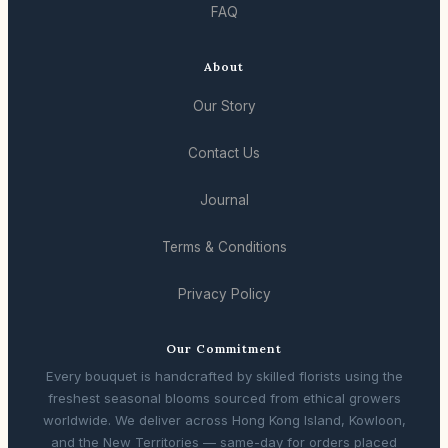
FAQ
About
Our Story
Contact Us
Journal
Terms & Conditions
Privacy Policy
Our Commitment
Every bouquet is handcrafted by skilled florists using the
freshest seasonal blooms sourced from ethical growers
worldwide. We deliver across Hong Kong Island, Kowloon,
and the New Territories — same-day for orders placed