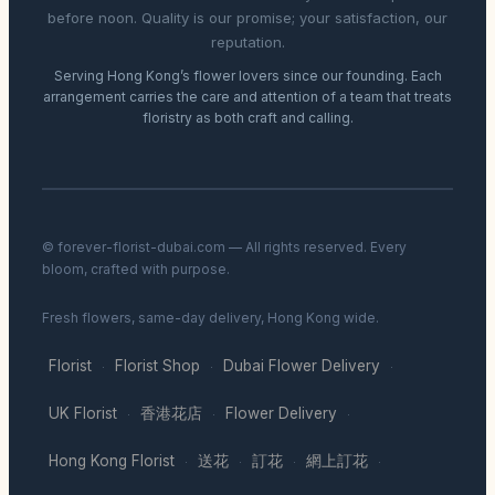
before noon. Quality is our promise; your satisfaction, our
reputation.
Serving Hong Kong’s flower lovers since our founding. Each
arrangement carries the care and attention of a team that treats
floristry as both craft and calling.
© forever-florist-dubai.com — All rights reserved. Every
bloom, crafted with purpose.
Fresh flowers, same-day delivery, Hong Kong wide.
Florist
Florist Shop
Dubai Flower Delivery
·
·
·
UK Florist
香港花店
Flower Delivery
·
·
·
Hong Kong Florist
送花
訂花
網上訂花
·
·
·
·