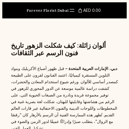
Skip
to
AED 0.00
Forever Florist Dubai
content
ألوان زائلة: كيف شكلت الزهور تاريخ
فنون الرسم عبر الثقافات
دبي، الإمارات العربية المتحدة –
قبل ظهور أصباغ الأكريليك ومواد
التلوين المستقرة كيميائيًا، اعتمد الفنانون لقرون على الطبيعة
كمصدر أساسي للألوان. ورغم شيوع استخدام المعادن والحشرات،
كشفت دراسة عالمية موسعة عن الدور المحوري للزهور في
توفير مجموعة فريدة ونادرة من الصبغات الحيوية التي، على
الرغم من هشاشتها وقابليتها للبهتان، شكلت لغة بصرية غنية في
المخطوطات واللوحات الدينية والفنون الاحتفالية عبر قارات العالم
القديم. تُظهر هذه الممارسة الفنية أن الرسم بالأزهار كان “رقصًا
مع الزوال”، يتطلب صبرًا وإدراكًا عميقًا لدور الزمن والضوء في
تشكيل العمل الفني.