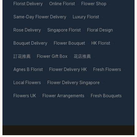
Florist Delivery
Online Florist
Flower Shop
·
·
·
Same-Day Flower Delivery
Luxury Florist
·
·
Rose Delivery
Singapore Florist
Floral Design
·
·
·
Bouquet Delivery
Flower Bouquet
HK Florist
·
·
·
訂花推薦
Flower Gift Box
花店推薦
·
·
·
Agnes B Florist
Flower Delivery HK
Fresh Flowers
·
·
·
Local Flowers
Flower Delivery Singapore
·
·
Flowers UK
Flower Arrangements
Fresh Bouquets
·
·