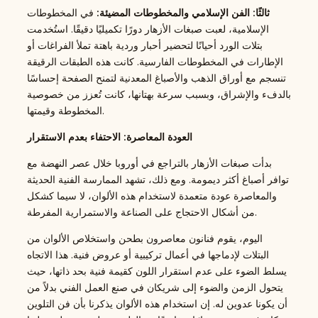
ثالثًا: الفن الإسلامي والمخطوطات المضيئة:
في المخطوطات
الإسلامية، لعبت صبغات الأزهار دورًا تكميليًا دقيقًا. استُخدمت
بتلات الورد أحيانًا لتحضير أحبار وردية باهتة تملأ الفراغات أو
الإطارات في المخطوطات الفارسية. كانت هذه الطبقات الرقيقة
تنسجم مع أوراق الذهب والأصباغ المعدنية لتمنح الصفحة إحساسًا
بالدفء والإشراق، وبسبب سرعة بهتانها، كانت تُعزز من خصوصية
المخطوطة وقيمتها.
العودة المعاصرة: الاحتفاء بعدم الاستقرار
بدأت صبغات الأزهار بالتراجع في أوروبا خلال عصر النهضة مع
توافر أصباغ أكثر ديمومة. ومع ذلك، تشهد الممارسة الفنية الحديثة
والمعاصرة عودة متعمدة لاستخدام هذه الألوان، لا سيما كشكل
من أشكال الاحتجاج على الصناعة والاستمرارية المفرطة.
اليوم، يقوم فنانون معاصرون بطحن واستخلاص الألوان من
البتلات لإدماجها في أعمال تركيبية أو عروض فنية. هذا الاتجاه
يسلط الضوء على عدم استقرار اللون كقيمة فنية بحد ذاتها، حيث
يتحول الزمن والضوء إلى شريكان في صنع العمل الفني بدلاً من
أن يكونا عدوين له. إن استخدام هذه الألوان يذكرنا بأن فن التلوين