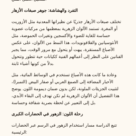
التفرد والهشاشة: جوهر صبغات الأزهار
تختلف صبغات الأزهار جذريًا عن نظيراتها المعدنية مثل الأزوريت
أو المغرة. تستمد الألوان الزهرية بمعظمها من مركبات عضوية
حساسة للغاية للضوء والأكسجين وتغيرات الحموضة، مثل
الأنثوسيانين والفلافونويدات. هذا النمط من الألوان، على عكس
الأصباغ المستقرة، يبهت أو يتحول مع مرور الوقت، مما يجبر
الفنانين على النظر إلى أعمالهم الفنية ككيانات حية تتطور وتتحول
بدلاً من كونها أشياء ثابتة.
وعادة ما كانت هذه الأصباغ تستخدم في الوسائط المائية، مثل
الأحبار المضافة إلى الصمغ العربي أو صفار البيض (التمبرا)،
لتثبيت الجزيئات الملونة، لكن بدون ضمان ديمومة اللون. يوضح
هذا التفضيل أن الألوان الزهرية لم تكن تهدف إلى البقاء الأبدي،
بل إلى التعبير عن لحظة بصرية شفافة وحساسة.
رحلة اللون: الزهور في الحضارات الكبرى
تتبع الدراسة مسار استخدام الزهور في الرسم عبر الحضارات
الرئيسية: