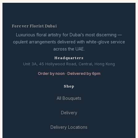
Forever Florist Dubai
Luxurious floral artistry for Dubai’s most discerning —
opulent arrangements delivered with white-glove service
across the UAE.
Headquarters
Unit 3A, 45 Hollywood Road, Central, Hong Kong
Order by noon · Delivered by 6pm
Shop
All Bouquets
Delivery
Delivery Locations