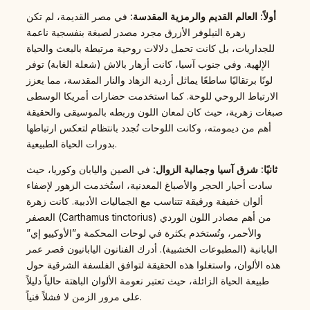
أولاً: العالم القديم والرمزية المقدسة:
في مصر القديمة، لم تكن
زهرة النيلوفر الأزرق مجرد مصدر لصبغة بنفسجية ناعمة
للجداريات، بل كانت تحمل دلالات روحية مرتبطة بالبعث والحياة
الإلهية. وفي جنوب آسيا، كانت أزهار بالاش (شعلة الغابة) توفر
لونًا برتقاليًا ساطعًا يماثل أردية الزهاد والنار المقدسة، مما يعزز
الارتباط الروحي للوحة. كما استخدمت حضارات أمريكا الوسطى
صبغات زهرية، حيث كان لمعان اللون وربطه بالموسيقى والحقيقة
أهم من ديمومته، وكانت اللوحات تُجدد بانتظام لتعكس ارتباطها
بدورات الحياة الطبيعية.
ثانيًا: شرق آسيا وجمالية الزوال:
في الصين واليابان وكوريا، حيث
سادت أحبار الحجر والأصباغ المعدنية، استُخدمت الزهور لإضفاء
ألوان خفيفة ورقيقة تتناسب مع الجماليات الأدبية. كانت زهرة
العصفر (Carthamus tinctorius) من أهم مصادر اللون الوردي
والأحمر، وتُستخدم بكثرة في لوحات المحكمة و”الأوكييو إي”
اليابانية (المطبوعات الخشبية). أدرك الفنانون اليابانيون قصر عمر
هذه الألوان، واستغلوا هذه الحقيقة لتوافق الفلسفة الشرقية حول
طبيعة الحياة الزائلة، حيث تعتبر نعومة الألوان الباهتة حالياً دليلاً
على مرور الزمن لا فشلاً فنياً.