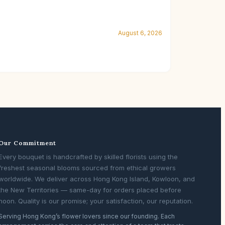
August 6, 2026
Our Commitment
Every bouquet is handcrafted by skilled florists using the
freshest seasonal blooms sourced from ethical growers
worldwide. We deliver across Hong Kong Island, Kowloon, and
the New Territories — same-day for orders placed before
noon. Quality is our promise; your satisfaction, our reputation.
Serving Hong Kong’s flower lovers since our founding. Each