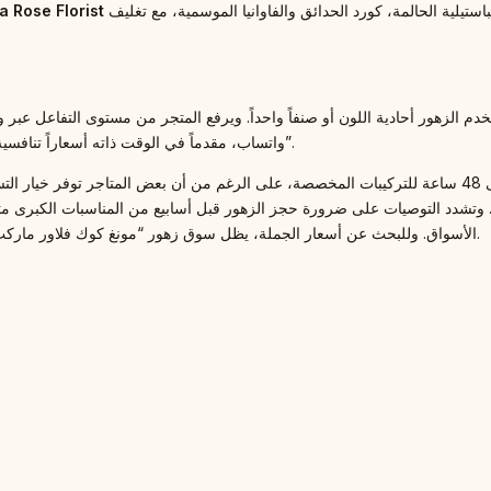
طابع الرومانسية الفرنسية بامتياز، مركزاً على باقات ذات الألوان الباستيلية الحالمة، كورد الحدائق والفاوانيا الموسمية، مع تغليف
a Rose Florist
واتساب، مقدماً في الوقت ذاته أسعاراً تنافسية وشفافة، بالإضافة إلى توفير تعليمات العناية ونصائح “اصنعها بنفسك”.
ر هونغ كونغي، بينما تتجاوز التصميمات الفخمة 1500 دولار. وتشدد التوصيات على ضرورة حجز الزهور قبل أسابي
الأسواق. وللبحث عن أسعار الجملة، يظل سوق زهور “مونغ كوك فلاور ماركت رود” خياراً مفتوحاً للجمهور في الصباح الباكر وعطلات نهاية الأسبوع.