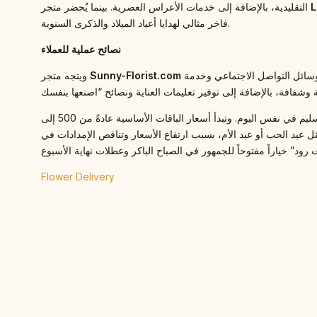
L
التقليدية، بالإضافة إلى خدمات الأعراس العصرية. بينما يُحضر متجر
فاخر مثالي لهدايا أعياد الميلاد والذكرى السنوية.
نصائح عملية للعملاء
نحو جيل رواد الأعمال الشباب بأسلوبه البسيط والعصري، غالباً ما يستخدم الزهور أحادية اللون أو صنفاً واحداً. ويرفع المتجر من مستوى التفاعل عبر وسائل التواصل الاجتماعي وخدمة
Sunny-Florist.com
ويتجه متجر
لضمان الحصول على باقة مثالية، يُنصح بالطلب المسبق بين 24 إلى 48 ساعة للتركيبات المخصصة، على الرغم من أن بعض المتاجر توفر خيار التسليم في نفس اليوم. وتبدأ أسعار الباقات الأساسية عادةً من 500 إلى
ع من المناسبات الكبرى مثل عيد الحب أو عيد الأم، بسبب ارتفاع الأسعار وتناقص الإمدادات في
Flower Delivery