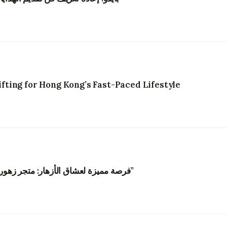
ting for Hong Kong’s Fast-Paced Lifestyle
“فرصة مميزة لعشاق الأزهار: متجر زهور في هونغ كونغ يبحث عن مصممي زهور مبدعين”