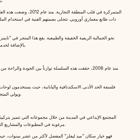
يمزج العديد من بائعي الزهور في هونغ كونغ بين الحرفية اليدوية والمنصات الرقمية السريعة لتلبية طلب المدينة المرتفع على الهدايا والتصميم الداخلي.
ذات طابع معماري أوروبي. تتجلى بصمتهم الفنية في استخدام المل
بالإضافة لخدمات الاشتراك الأسبوعي، يشتهرون باستجابتهم السريعة لطلبات العملاء عبر قنوات التواصل الاجتماعي، مما يجعلهم مثاليين للاحتياجات الجمالية اليومية.
ويولي المتجر اهتماماً كبيراً للاستدامة، باستخدام مواد تغليف صديقة للبيئة وتقليل استخدام الإسفنج الرغوي في الترتيبات، مما يجعله وجهة للمستهلك الواعي بيئياً.
مرغوبة في المطبوعات والمشاريع التحريرية. كما أنهم يقدمون الزهور المحفوظة والمجففة كحل عملي للاحتفاظ بالجمال الطبيعي لفترات طويلة في مساحات هونغ كونغ السكنية الصغيرة.