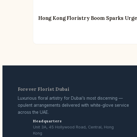
Hong Kong Floristry Boom Sparks Urgent
Forever Florist Dubai
Luxurious floral artistry for Dubai’s most discerning —
opulent arrangements delivered with white-glove service
across the UAE.
Headquarters
Unit 3A, 45 Hollywood Road, Central, Hong
Kong