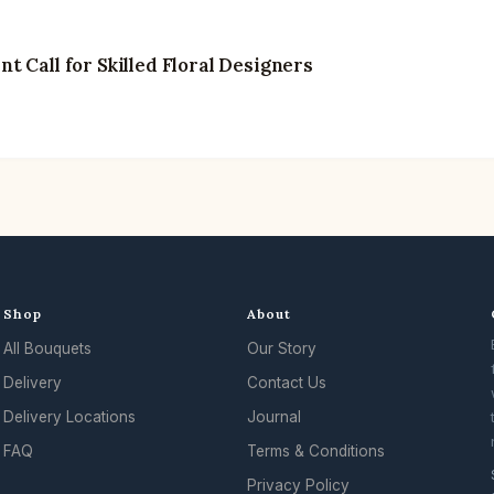
 Call for Skilled Floral Designers
Shop
About
All Bouquets
Our Story
Delivery
Contact Us
Delivery Locations
Journal
FAQ
Terms & Conditions
Privacy Policy