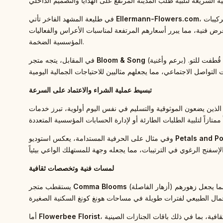
، المتمركزة في قلب المنطقة التجارية. منذ عام 2012، وضعت هذه العلامة التجارية معيار الجودة الفنية، مستوردة الزهور الموسمية من هولندا لإنشاء تركيبات
Ellermann-Flowers.com
في طليعة المشهد الفاخر تأتي
ض فنية، مما يبرر أسعارهم المرتفعة لمناسبات الأعراس والفعاليات
المؤسسية الضخمة.
(برعم وأغنية) نحو الجمالية الريفية الخفيفة والطبيعية. يقع هذا المتجر في “تايمز سكوير”، ويركز على تنسيقات الزهور الطازجة متعددة الطبقات التي تبدو وكأنها قُطفت للتو.
Bloom & Song
في المقابل، يتجه متجر
تبسيط عملية الشراء والاعتماد على السرعة
Petals and P
وفي مثال على الحرفية المستدامة، يعكس استوديو
لمسات فنية وتخصصات ثقافية
(أزهار الفاصلة) المجتمع الإبداعي في المدينة من خلال مجموعاته التي تتميز بتركيبات الألوان الجريئة وغير المتوقعة. تعكس خلفية المصممين الفنية في أعمالهم، مما يجعل زهورهم
Comma Blooms
يستقطب متجر
، فهو خيار سكان “ميد ليفلز” المفضل لأكثر من عشر سنوات، حيث يركز المتجر على الخدمة الشخصية العالية والتخصص في ترتيبات التعاطف الثقافية، بما في ذلك باقات الجنازات الصينية
Flowerbee Florist
أما