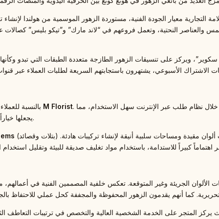
مس والعناصر النحتية، وتعمل فروعهم في “لاند مارك” و”تيكو بليس” كصالات عر
. منذ عام 2008، حققت هذه السلسلة توازناً بين الجودة والراحة من خلال نظام طلب عبر الإنترنت سهل الاستخدام، مما
M Florist
بالنسبة للعملاء الذين يضعون الموثوقية والتسليم في نفس اليوم أولوية، تبرز خدمات
يجعلها خياراً ممتازاً لتلبية الطلبات الطارئة أو لإدارة الحسابات المؤسسية المتعددة.
(بتلات وقصائد) فلسفة الحد الأدنى الاسكندنافية واليابانية، حيث يستخدمون لوحات ألوان مقيدة ومساحات سلبية أنيقة لإنشاء تركيبات هادئة.
oems