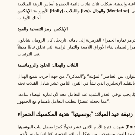
ماعية والدينية. شكلت ثلاث نباتات دائمة الخضرة أساس الزينة الميلادية
. وقد سبق استخدام هذه النباتات ظهور المسيحية، حيث كانت تُستخدم في احتفالات الانقلاب الشتوي القديمة لترمز إلى وعد عودة الربيع وقوة الحياة في
الإيلكس (Holly)، واللبلاب (Ivy)، والهدال (Mistletoe)
الأوروبية:
أحلك الأوقات.
الإيلكس: رمز التضحية والقوة
ثماره الحمراء القرمزية إلى دمائه. تاريخيًا، كان الرومان يتبادلون
ضمان بقاء الأوراق اللامعة والثمار الزاهية التي تخلق تباينًا مذهلاً
في الترتيبات.
اللبلاب والهدال: الخلود والرومانسية
التوازن بين العناصر “المؤنثة” و”المذكرة”. من جهة أخرى، يتمتع الهدال
ريًا. يجب توخي الحذر الشديد عند التعامل معه لأن ثماره البيضاء سامة،
مما يجعله عنصرًا يتطلب التعامل باهتمام مع الجمهور”.
زنبقة عيد الميلاد: “بونسيتيا” هدية المكسيك الحمراء
Poinsett)
شهدت فترة الأيام الاثني عشر تحولًا كبيرًا بفضل نبات