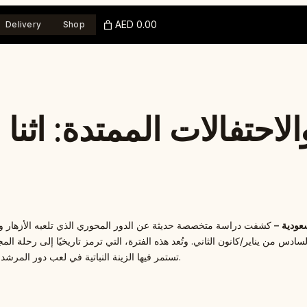
AED 0.00
Delivery
Shop
الاحتفالات الممتدة: اثنا
عودية –
كشفت دراسة متخصصة حديثة عن الدور المحوري الذي تلعبه الأزهار والنباتات الخضراء التقل
ن يناير/كانون الثاني. وتُعد هذه الفترة، التي ترمز تاريخيًا إلى رحلة المجوس ال
تستمر فيها الزينة النباتية في لعب دور المرشد والرمز، مما يقدم تحديات وفرصًا جديدة لمصممي الأزهار حول العالم.