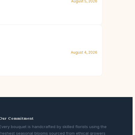
August 5, 2026
August 4, 2026
Our Commitment
Every bouquet is handcrafted by skilled florists using the
freshest seasonal blooms sourced from ethical growers