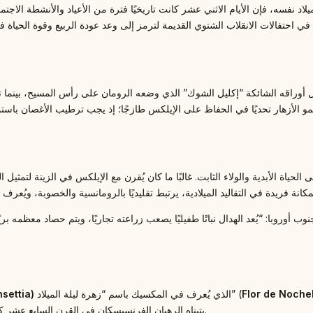
يلاد نفسه، فإن الأيام الاثني عشر كانت تاريخيًا فترة من الأعياد والأنشطة الاجت
أوراقه الشائكة “إكليل الشوك” الذي وضعه الرومان على رأس المسيح، بينما ترمز 
 الأزهار تحديًا في الحفاظ على الإيلكس طازجًا؛ إذ يجب ترطيب الأغصان باستمرار ل
حياة الأبدية والولاء الثابت. غالبًا ما كان يُقرن مع الإيلكس في الزينة لتمثيل 
نوب أوروبا: “يُعد الهدال نباتًا طفيليًا يصعب زراعته تجاريًا، ويتم حصاد معظمه ب
Flor de Noch
الذي يُعرف في المكسيك باسم “زهرة ليلة الميلاد” (
البونسيتيا (ia
يتبناه الرهبان الفرنسيسكان في القرن السابع عشر كرمز للعيد، مستوحين من شكل أوراقه النجمية (قناباته) ولونه الأحمر.