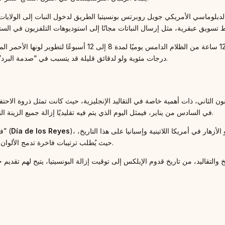
درجات مئوية ولو لدقائق قليلة قد يتسبب في “صدمة البرد” وتساقط الأوراق لاحقًا، مما يستلزم حمايتها جيدًا أثناء النقل والعرض.
ون الثاني، ذات أهمية خاصة في التقاليد الإنجليزية، حيث كانت تمثل ذروة الاحتفا
في السادس من يناير، فيمثل اليوم الذي يتم فيه تقليديًا إزالة جميع الزينة النباتية، اعتقادًا بأن تركها بعد هذا التاريخ يجلب سوء الحظ.
)، وهو اليوم الرئيسي لتبادل الهدايا، وليس يوم الميلاد. يُركز مصممو الأزهار في أمريكا اللاتينية وإسبانيا على هذا التاريخ،
Día de los Reyes
في الدول الناطقة بالإسبانية، يُعرف هذا اليوم باسم “يوم الملوك الثلاثة” (
حيث يُطلب ترتيبات فاخرة تدمج الألوان الملكية مثل الذهبي والأرجواني والأحمر الغني، تخليدًا لهدايا المجوس.