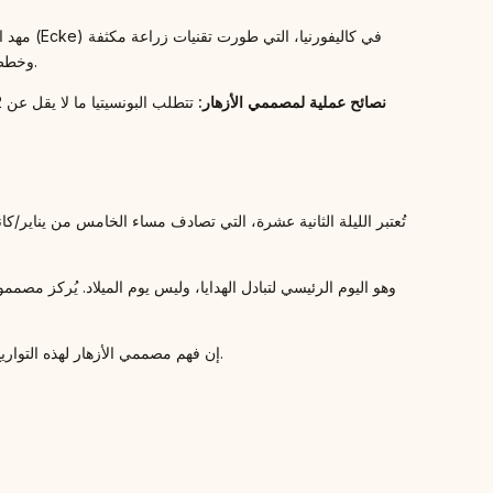
وخطط تسويق عبقرية، مثل إرسال النباتات مجانًا إلى استوديوهات التلفزيون في الستينيات، مما رسخ مكانة البونسيتيا كمرادف للاحتفال الميلادي الأمريكي.
نصائح عملية لمصممي الأزهار:
تُعتبر الليلة الثانية عشرة، التي تصادف مساء الخامس من يناير/كان
إن فهم مصممي الأزهار لهذه التواريخ والتقاليد، من تاريخ قدوم الإيلكس إلى توقيت إزالة البونسيتيا، يتيح لهم تقديم خدمات ذات عمق ثقافي، مما يضمن استمرار إزهار هذا التقليد العريق.