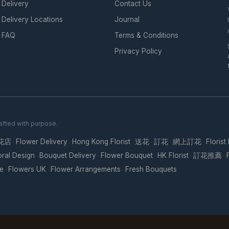
Delivery
Contact Us
Delivery Locations
Journal
FAQ
Terms & Conditions
Privacy Policy
rafted with purpose.
花店
Flower Delivery
Hong Kong Florist
送花
訂花
網上訂花
Florist
·
·
·
·
·
·
oral Design
Bouquet Delivery
Flower Bouquet
HK Florist
訂花推薦
·
·
·
·
·
re
Flowers UK
Flower Arrangements
Fresh Bouquets
·
·
·