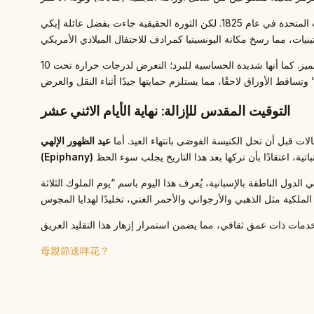
مهد الدبلوماسي الأمريكي جويل روبرتس بونسيتيا الطريق لدخول النبات إلى الولايات المتحدة في عام 1825. لكن الثورة الحقيقية جاءت بفضل عائلة إيكي (Ecke) في كاليفورنيا، التي طورت تقنيات زراعة مكثفة
تتطلب البونسيتيا ما لا يقل عن 12 ساعة من الظلام الدامس يوميًا لمدة 8 إلى 12 أسبوعًا لتطوير لونها الأحمر المميز. كما أنها شديدة الحساسية للبرد؛ التعرض لدرجات حرارة تحت 10
التوقيت المقدس للإزالة: نهاية الأيام الاثني عشر
لات قبل أن تحل الكنيسة الفوضى بانتهاء العيد. أما
عيد الظهور الإلهي
(Epiphany)
母親節送咩花？