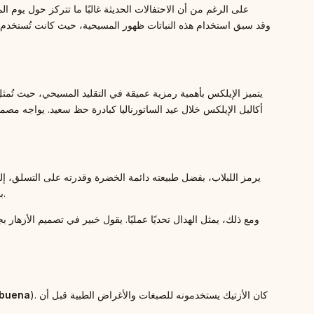
على الرغم من أن الاحتفالات الحديثة غالبًا ما تتركز حول يوم الم
يتميز الإيلكس بأهمية رمزية عميقة في التقليد المسيحي، حيث تُمثل 
أكاليل الإيلكس خلال عيد الساتورناليا كبادرة حظ سعيد. يواجه مصممو
يرمز اللبلاب، بفضل طبيعته دائمة الخضرة وقدرته على التسلق، إلى ال
بمكانة فريدة في التقاليد الميلادية، يرتبط تقليديًا بالرومانسية والخصوبة، ويُعرف بالتقليد الإنجليزي الذي نشأ في القرن الثامن عشر بتبادل القبلات تحته.
ومع ذلك، يمثل الهدال تحديًا عمليًا. يقول خبير في تصميم الأزهار بج
). كان الأزتيك يستخدمونه للصبغات والأغراض الطبية قبل أن
ebuena