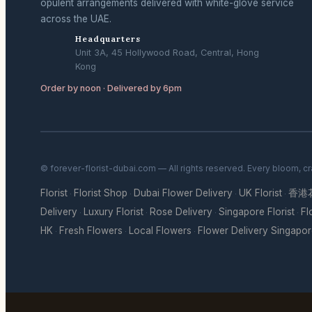
opulent arrangements delivered with white-glove service
across the UAE.
Headquarters
Unit 3A, 45 Hollywood Road, Central, Hong
Kong
Order by noon · Delivered by 6pm
© forever-florist-dubai.com — All rights reserved. Every bloom, c
Florist
Florist Shop
Dubai Flower Delivery
UK Florist
香港
·
·
·
·
Delivery
Luxury Florist
Rose Delivery
Singapore Florist
Fl
·
·
·
·
HK
Fresh Flowers
Local Flowers
Flower Delivery Singapo
·
·
·