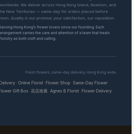
worldwide. We deliver across Hong Kong Island, Kowloon, and
the New Territories — same-day for orders placed before
noon. Quality is our promise; your satisfaction, our reputation.
Serving Hong Kong’s flower lovers since our founding. Each
arrangement carries the care and attention of a team that treats
floristry as both craft and calling.
Fresh flowers, same-day delivery, Hong Kong wide.
 Delivery
Online Florist
Flower Shop
Same-Day Flower
·
·
·
Flower Gift Box
花店推薦
Agnes B Florist
Flower Delivery
·
·
·