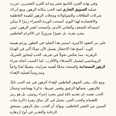
وفي نهاية القرن التاسع عشر وبداية القرن العشرين، عززت
عملية
التسويق التجاري
لعيد الحب مكانة الزهور. ومع إدراك
شركات البطاقات والشوكولاتة ومحلات الزهور للقيمة العاطفية
والاقتصادية لهذا اليوم، أصبحت الوردة الحمراء رمزًا لا يمكن
استبداله للشغف والتفاني الأبدي. وأصبحت تُعتبر الزهور، ليس
مجرد هدية، بل تعبيرًا ضروريًا عن الالتزام العاطفي.
على مر العقود الأخيرة، استمر هذا التقليد في التطور. ورغم هيمنة
الورد، أصبح هذا الاحتفال يشمل الآن تنوعًا أكبر في الهدايا
الزهرية، مما يعكس تحولاً في تعريف الحب ليتجاوز الشريك
الرومانسي ليشمل الأصدقاء والأقارب. كما اكتسب اتجاه شراء
الزهور المستدامة
والمنتجة محليًا أهمية متزايدة، مضيفًا بُعدًا واعياً
ومدروساً لعملية الإهداء.
ومع ذلك، يبقى الجوهر العاطفي لإهداء الزهور في عيد الحب ثابتًا.
فالزهور، بجمالها الرقيق وقصر عمرها، تذكرنا بهشاشة وجمال
الحب نفسه. إن تقديم باقة ليس مجرد إجراء روتيني، بل هو رمز
للاهتمام والحب الحي، يحمل في كل ساق زهرة ذاكرة مئات
السنين من التعبير العاطفي، ويؤكد أن الحب، مثل الزهور، يستحق
الرعاية والتقدير في أوج ازدهاره.