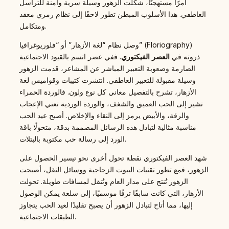
أمرًا مستهجنًا، شكلت الزهور وسيلة سرية وآمنة للتراسل
العاطفي. هذا الأسلوب المبطن تطور لاحقًا إلى نظام رمزي معقد
ومتكامل.
وصل نظام “لغة الأزهار” أو “فلوريوغرافيا” (Floriography)
ذروته في
العصر الفيكتوري
. ففي عصر اتسم بالقيود الاجتماعية
الصارمة وصعوبة التعبير المباشر عن المشاعر، قدمت الزهور
وسيلة مقبولة للتعبير العاطفي. انتشرت كتيبات وقواميس لغة
الأزهار، تشرح بالتفصيل معاني كل نوع ولون. فالوردة الحمراء
تشير إلى الحب العميق والشغف، والوردة الوردية تعني الإعجاب
والرقة، والأبيض يرمز إلى النقاء والإخلاص. أصبح عيد الحب
مناسبة مثالية لتبادل هذه الرسائل المصممة بدقة، متحولًا باقة
الورد إلى رسالة حب مكتوبة بالبتلات.
شهد العصر الفيكتوري نقطة تحول أخرى نحو تيسير الحصول على
الزهور، فمع تطور تقنيات البيوت الزجاجية ووسائل النقل، أصبحت
الزهور تُنتج على مدار العام وتُنقل لمسافات طويلة. تحولت
الأزهار، التي كانت سابقًا ترفًا موسميًا، إلى سلعة يمكن الوصول
إليها، مما أتاح لتبادل الزهور أن يصبح تقليدًا لعيد الحب يتجاوز
الطبقات الاجتماعية.