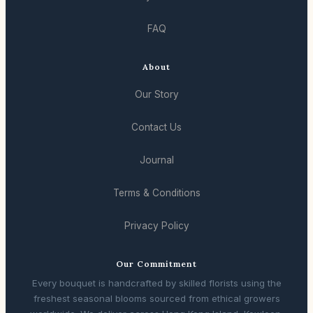
FAQ
About
Our Story
Contact Us
Journal
Terms & Conditions
Privacy Policy
Our Commitment
Every bouquet is handcrafted by skilled florists using the
freshest seasonal blooms sourced from ethical growers