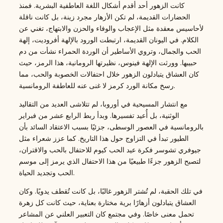
كانت الزهور أحد أقدم أشكال اللغة العاطفية البشرية. فمنذ
الحضارات القديمة، لم تكن الأزهار مجرد زينة، بل كانت ناقلة
لأحاسيس معقدة مثل الإعجاب والوفاء والحزن والابتهاج، تغني عن
الكلام. في اليونان القديمة، ارتبطت الورود بالإلهة أفروديت، إلهة
الحب والجمال، وتروي الأساطير أن الوردة الحمراء نشأت من دم
حبيبها. وورثت الإلهة فينوس، نظيرتها الرومانية، هذا الرمز، حيث
كان العشاق يتبادلون الزهور خلال احتفالات الخصوبة والحب، مما
رسخ مكانة الورد كرمز لا غنى عنه للعاطفة الرومانسية.
مع انتشار المسيحية في أوروبا، لم تتلاشى العديد من التقاليد
الوثنية، بل أُعيد تفسيرها. وبدأ ربط الرابع عشر من فبراير
بالرومانسية في العصور الوسطى، جزئيًا بسبب الاعتقاد السائد بأن
الطيور تبدأ في التزاوج حول هذا التاريخ. كما عزز شعراء مثل
جيوفري تشوسر فكرة عيد الحب كيوم للاحتفال بالحب والاقتران،
لتصبح الزهور جزءًا طبيعيًا من هذا الاحتفال الذي يرمز إلى موسم
الحب وتجديد الحياة.
في تلك الحقبة، لم تُشتر الزهور غالبًا، بل كانت تُقطف يدويًا. وكان
العشاق يتبادلون أزهارًا برية مختارة بعناية، حيث كانت كل زهرة
تحمل معنى خاصًا. وفي مجتمع كان التعبير العلني عن المشاعر