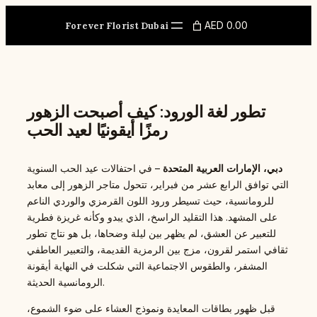
Skip
to
AED 0.00
Forever Florist Dubai
content
تطور لغة الورود: كيف أصبحت الزهور
رمزًا أيقونيًا لعيد الحب
دبي، الإمارات العربية المتحدة
– في احتفالات عيد الحب السنوية
التي توافق الرابع عشر من فبراير، تتحول متاجر الزهور إلى معابد
للرومانسية، حيث تسيطر ورود اللون القرمزي والوردي الناعم
على المشهد. هذا التقليد الراسخ، الذي يبدو وكأنه غريزة فطرية
للتعبير عن العشق، لم يظهر بين ليلة وضحاها، بل هو نتاج تطور
ثقافي استمر لقرون، مزج بين الرمزية القديمة، والتعبير العاطفي
المشفر، والطقوس الاجتماعية التي شكلت في النهاية أيقونة
الرومانسية الحديثة.
قبل ظهور بطاقات المعايدة ونموذج العشاء على ضوء الشموع،