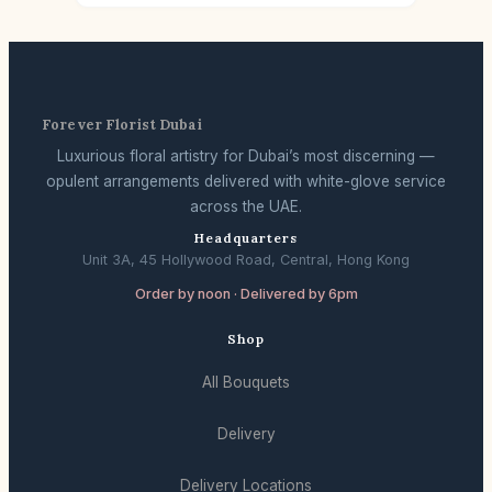
Forever Florist Dubai
Luxurious floral artistry for Dubai’s most discerning —
opulent arrangements delivered with white-glove service
across the UAE.
Headquarters
Unit 3A, 45 Hollywood Road, Central, Hong Kong
Order by noon · Delivered by 6pm
Shop
All Bouquets
Delivery
Delivery Locations