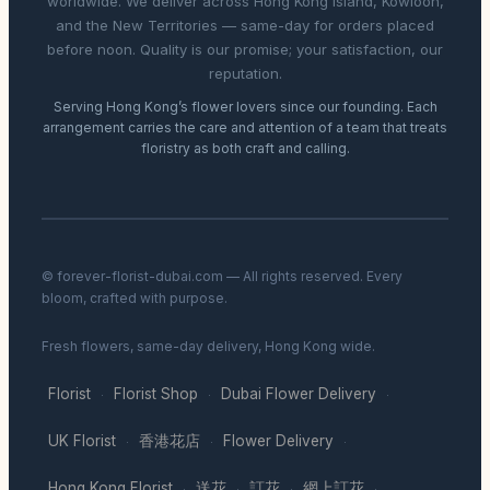
worldwide. We deliver across Hong Kong Island, Kowloon,
and the New Territories — same-day for orders placed
before noon. Quality is our promise; your satisfaction, our
reputation.
Serving Hong Kong’s flower lovers since our founding. Each
arrangement carries the care and attention of a team that treats
floristry as both craft and calling.
© forever-florist-dubai.com — All rights reserved. Every
bloom, crafted with purpose.
Fresh flowers, same-day delivery, Hong Kong wide.
Florist
Florist Shop
Dubai Flower Delivery
·
·
·
UK Florist
香港花店
Flower Delivery
·
·
·
Hong Kong Florist
送花
訂花
網上訂花
·
·
·
·