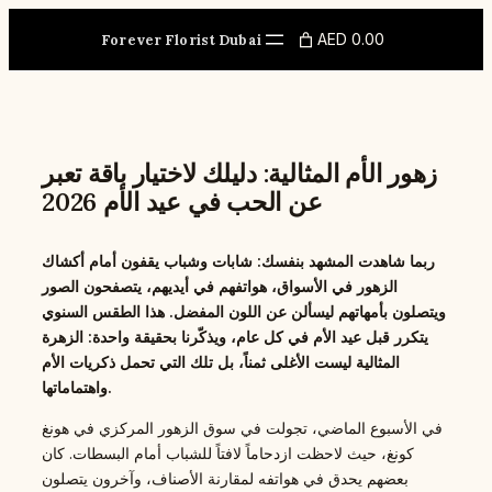
Skip
to
AED 0.00
Forever Florist Dubai
content
زهور الأم المثالية: دليلك لاختيار باقة تعبر
عن الحب في عيد الأم 2026
ربما شاهدت المشهد بنفسك: شابات وشباب يقفون أمام أكشاك
الزهور في الأسواق، هواتفهم في أيديهم، يتصفحون الصور
ويتصلون بأمهاتهم ليسألن عن اللون المفضل. هذا الطقس السنوي
يتكرر قبل عيد الأم في كل عام، ويذكّرنا بحقيقة واحدة: الزهرة
المثالية ليست الأغلى ثمناً، بل تلك التي تحمل ذكريات الأم
واهتماماتها.
في الأسبوع الماضي، تجولت في سوق الزهور المركزي في هونغ
كونغ، حيث لاحظت ازدحاماً لافتاً للشباب أمام البسطات. كان
بعضهم يحدق في هواتفه لمقارنة الأصناف، وآخرون يتصلون