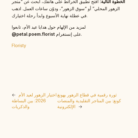
الخطوة التالية:
افتح تطبيق الخرائط على هاتفك، ابحث عن “متجر
الزهور المحلي” أو “سوق الزهور”، ودوّن ساعات العمل. اذهب
في عطلة نهاية الأسبوع وابدأ رحلة اختيارك.
لمزيد من الإلهام حول هدايا عيد الأم، تابعوا
على إنستغرام.
@petal.poem.florist
Floristy
ثورة رقمية في قطاع الزهور بهونغ
اختيار الزهور لعيد الأم
←
كونغ: بين المتاجر التقليدية والمنصات
2026: بين البساطة
→
الإلكترونية
والذكريات