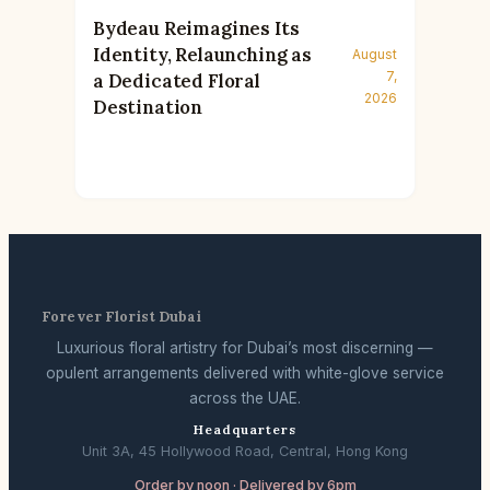
Bydeau Reimagines Its
Identity, Relaunching as
August
7,
a Dedicated Floral
2026
Destination
Forever Florist Dubai
Luxurious floral artistry for Dubai’s most discerning —
opulent arrangements delivered with white-glove service
across the UAE.
Headquarters
Unit 3A, 45 Hollywood Road, Central, Hong Kong
Order by noon · Delivered by 6pm