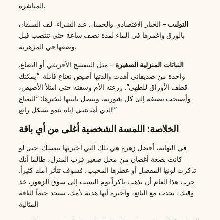
المباشرة.
التوليب
– الخيار الاقتصادي والجميل. عند الشراء، لف السيقان
بالورق واغمرها في الماء لمدة نصف ساعة حتى تنتصب قبل
وضعها في المزهرية.
النباتات المنزلية الصغيرة
– مثل البنفسج الأفريقي أو النعناع.
واحدة من صديقاتي أهدت والدتها أصيص نعناع قائلة: “يمكنك
قطف الأوراق للطهي”. زرعته الأم وسقته حتى امتلأ الأصيص،
وأصبحت تضيفه إلى كل شوربة، وتتصل بابنتها لتخبرها: “النعناع
الذي أهديتيني إياه ينمو بشكل رائع!”
الخلاصة: اللمسة الشخصية أغلى من أي باقة
في النهاية، أفضل زهرة هي تلك التي اخترتها بنفسك. حتى لو
كانت بضعة أغصان من محل صغير قرب المنزل، طالما أنك
تذكرت لونها المفضل أو عطرها المحبب، فسوف تتأثر أمك كثيراً.
جرب هذا العام أن تذهب باكراً يوم السبت إلى سوق الزهور، خذ
وقتك، تحدث مع البائع، وأخبره أنها هدية لأمك. ستجد حتماً الباقة
المثالية.