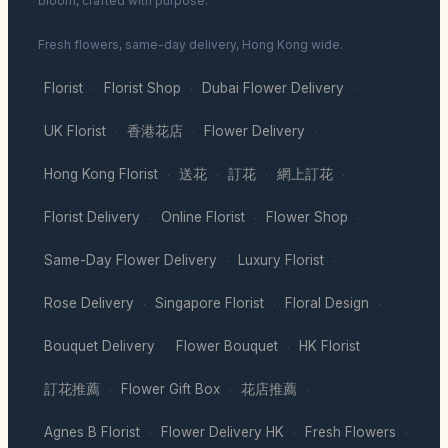
bloom, crafted with purpose.
Fresh flowers, same-day delivery, Hong Kong wide.
Florist
Florist Shop
Dubai Flower Delivery
·
·
·
UK Florist
香港花店
Flower Delivery
·
·
·
Hong Kong Florist
送花
訂花
網上訂花
·
·
·
·
Florist Delivery
Online Florist
Flower Shop
·
·
·
Same-Day Flower Delivery
Luxury Florist
·
·
Rose Delivery
Singapore Florist
Floral Design
·
·
·
Bouquet Delivery
Flower Bouquet
HK Florist
·
·
·
訂花推薦
Flower Gift Box
花店推薦
·
·
·
Agnes B Florist
Flower Delivery HK
Fresh Flowers
·
·
·