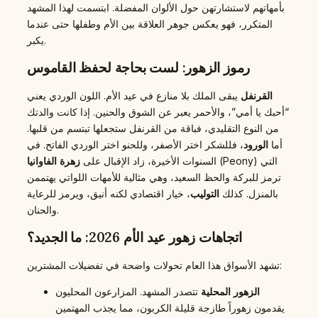
بأمهاتهم لاستشارتهن حول الألوان المفضلة. ابتسمت لهذا المشهد
المتكرر، فهو يعكس جوهر العلاقة بين الأم وطفلها حتى عندما
يكبر.
رموز الزهور: لست بحاجة لحفظ القاموس
القرنفل
يبقى الملك بلا منازع في عيد الأم. اللون الوردي يعني
“أحبك يا أمي”، والأحمر يعبر عن الشوق والحنين. إذا كانت والدتك
من النوع التقليدي، فباقة من القرنفل ستجعلها تبتسم من قلبها.
أما
الورود
، فللشكر اختر الأصفر، وللحنو اختر الوردي الفاتح. في
(Peony) التي
السنوات الأخيرة، زاد الإقبال على
زهرة الفاوانيا
ترمز للبركة والحظ السعيد، وهي مثالية للأمهات اللواتي يهتممن
بالمنزل. كذلك
التوليب
، خيار اقتصادي لكنه أنيق، ويرمز للرعاية
والحنان.
اتجاهات زهور عيد الأم 2026: ما الجديد؟
تشهد الأسواق هذا العام تحولات واضحة في تفضيلات المشترين:
الزهور المحلية
تتصدر المشهد. المزارعون المحليون
يقدمون زهوراً طازجة قليلة الكربون، مما يجذب المهتمين