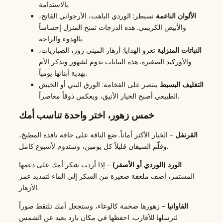
بالاستدامة.
الألوان الناعمة
تسيطر: الوردي الباهت، الأرجواني الفاتح،
والأبيض الكريمي. هذه الدرجات تمنح المنزل إحساساً
بالهدوء والراحة.
النباتات المنزلية
تغزو الهدايا: أزهار الميني روز، الصباريات،
والأوركيد الصغيرة. هذه النباتات تدوم لشهور وتذكر الأم
بهدية أبنائها يومياً.
التغليف البسيط
ينتصر على الفخامة: الورق البني أو الخيش
الطبيعي أصبح الخيار الأنيق، ويعكس ذوقاً معاصراً.
خمس زهور، اختر واحدة تناسب أمك
القرنفل
– الخيار الأكثر أماناً. ضع الباقة على حافة نافذة المطبخ،
وقلّم السيقان قليلاً كل يومين، وستدوم لأسبوع كامل.
الورد (الوردي أو الأصفر)
– إذا أردت شكر أمك على دعمها
المستمر، أضف ملعقة صغيرة من السكر إلى الماء لتمديد عمر
الأزهار.
الفاوانيا
– زهورها ضخمة كالوعاء، وستجعل أمك تلتقط صوراً
لترسلها للأقارب. احفظها في مكان بارد بعيد عن الشمس