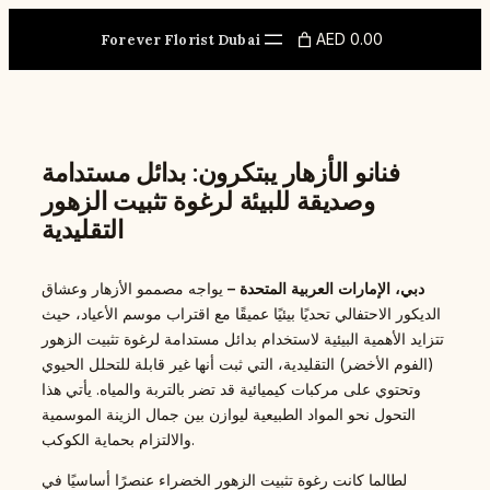
Skip
to
AED 0.00
Forever Florist Dubai
content
فنانو الأزهار يبتكرون: بدائل مستدامة
وصديقة للبيئة لرغوة تثبيت الزهور
التقليدية
دبي، الإمارات العربية المتحدة –
يواجه مصممو الأزهار وعشاق
الديكور الاحتفالي تحديًا بيئيًا عميقًا مع اقتراب موسم الأعياد، حيث
تتزايد الأهمية البيئية لاستخدام بدائل مستدامة لرغوة تثبيت الزهور
(الفوم الأخضر) التقليدية، التي ثبت أنها غير قابلة للتحلل الحيوي
وتحتوي على مركبات كيميائية قد تضر بالتربة والمياه. يأتي هذا
التحول نحو المواد الطبيعية ليوازن بين جمال الزينة الموسمية
والالتزام بحماية الكوكب.
لطالما كانت رغوة تثبيت الزهور الخضراء عنصرًا أساسيًا في