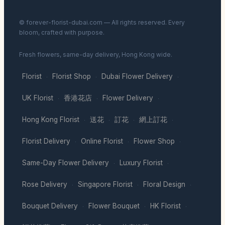
© forever-florist-dubai.com — All rights reserved. Every
bloom, crafted with purpose.
Fresh flowers, same-day delivery, Hong Kong wide.
Florist
Florist Shop
Dubai Flower Delivery
·
·
·
UK Florist
香港花店
Flower Delivery
·
·
·
Hong Kong Florist
送花
訂花
網上訂花
·
·
·
·
Florist Delivery
Online Florist
Flower Shop
·
·
·
Same-Day Flower Delivery
Luxury Florist
·
·
Rose Delivery
Singapore Florist
Floral Design
·
·
·
Bouquet Delivery
Flower Bouquet
HK Florist
·
·
·