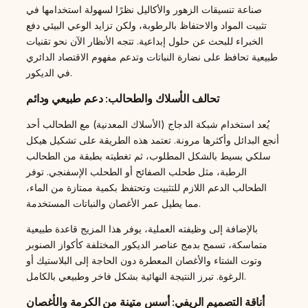
صناعة تنسيقات الزهور والأكاليل نظرًا لسهولة استخدامها في
تثبيت المواد والاحتفاظ بالرطوبة، ولكن تزايد الوعي البيئي دفع
الخبراء للبحث عن حلول إبداعية. تتجه الأنظار الآن نحو تقنيات
طبيعية تحافظ على نضارة النباتات وتدعم مفهوم الاقتصاد الدائري
في الديكور.
تحالف الأسلاك والطحالب: دعم طبيعي ودائم
يُعد استخدام شبكة الدجاج (الأسلاك المعدنية) مع الطحالب أحد
أنجع البدائل وأكثرها مرونة. تعتمد هذه الطريقة على تشكيل هيكل
سلكي بسيط بالشكل المطلوب، ثم تغطيته بطبقة من الطحالب
الرطبة، مثل طحلب الصفائح أو الطحلب الإسفنجي. توفر
الطحالب الدعم اللازم للتثبيت وتحتفظ بكمية ممتازة من الماء،
مما يطيل عمر الأغصان والنباتات المستخدمة.
بالإضافة إلى وظيفته العملية، يوفر هذا المزيج قاعدة طبيعية
متماسكة، تسمح بدمج عناصر الديكور المختلفة كأكواز الصنوبر
وتوت الشتاء والأغصان المعطرة دون الحاجة إلى البلاستيك أو
الرغوة. تبرز النتيجة النهائية بشكل فاخر وطبيعي بالكامل.
أناقة التصميم الريفي: أسس متينة من الكرمة والأغصان