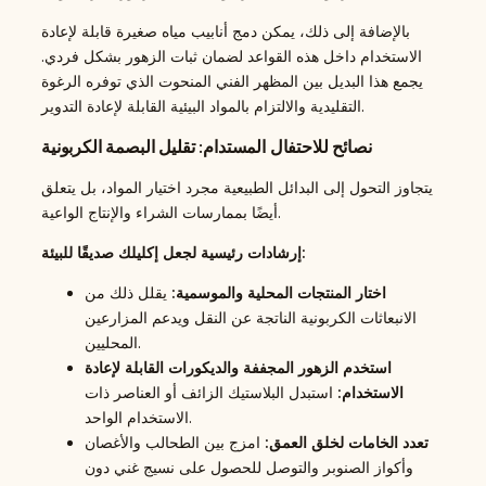
بالإضافة إلى ذلك، يمكن دمج أنابيب مياه صغيرة قابلة لإعادة
الاستخدام داخل هذه القواعد لضمان ثبات الزهور بشكل فردي.
يجمع هذا البديل بين المظهر الفني المنحوت الذي توفره الرغوة
التقليدية والالتزام بالمواد البيئية القابلة لإعادة التدوير.
نصائح للاحتفال المستدام: تقليل البصمة الكربونية
يتجاوز التحول إلى البدائل الطبيعية مجرد اختيار المواد، بل يتعلق
أيضًا بممارسات الشراء والإنتاج الواعية.
إرشادات رئيسية لجعل إكليلك صديقًا للبيئة:
اختار المنتجات المحلية والموسمية:
يقلل ذلك من
الانبعاثات الكربونية الناتجة عن النقل ويدعم المزارعين
المحليين.
استخدم الزهور المجففة والديكورات القابلة لإعادة
الاستخدام:
استبدل البلاستيك الزائف أو العناصر ذات
الاستخدام الواحد.
تعدد الخامات لخلق العمق:
امزج بين الطحالب والأغصان
وأكواز الصنوبر والتوصل للحصول على نسيج غني دون