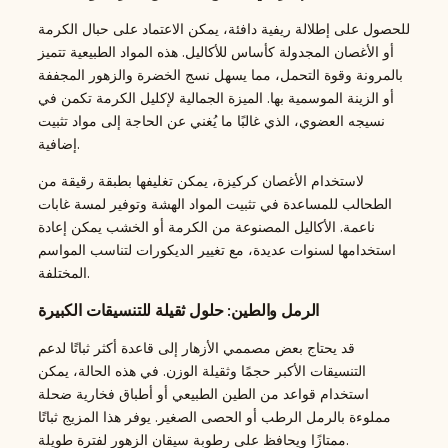
للحصول على إطلالة ريفية دافئة، يمكن الاعتماد على حبال الكرمة
أو الأغصان المجدولة كأساس للأكاليل. هذه المواد الطبيعية تتميز
بالمرونة وقوة التحمل، مما يسهل نسج الخضرة والزهور المجففة
أو الزينة الموسمية بها. الميزة الجمالية لإكليل الكرمة تكمن في
نسيجه العضوي، الذي غالبًا ما يُغني عن الحاجة إلى مواد تثبيت
إضافية.
لاستخدام الأغصان كركيزة، يمكن تغليفها بطبقة رقيقة من
الطحالب للمساعدة في تثبيت المواد الهشة وتوفير لمسة غابات
ناعمة. الأكاليل المصنوعة من الكرمة أو الخشب يمكن إعادة
استخدامها لسنوات عديدة، مع تغيير الديكورات لتناسب المواسم
المختلفة.
الرمل والطين: حلول ثقيلة للتنسيقات الكبيرة
قد يحتاج بعض مصممي الأزهار إلى قاعدة أكثر ثباتًا لدعم
التنسيقات الأكبر حجمًا وثقيلة الوزن. في هذه الحالة، يمكن
استخدام قواعد من الطين الطبيعي أو أطباق فخارية ضحلة
مملوءة بالرمل الرطب أو الحصى الصغير. يوفر هذا المزيج ثباتًا
ممتازًا ويحافظ على رطوبة سيقان الزهور لفترة طويلة.