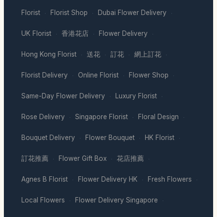
Florist
Florist Shop
Dubai Flower Delivery
·
·
·
UK Florist
香港花店
Flower Delivery
·
·
·
Hong Kong Florist
送花
訂花
網上訂花
·
·
·
·
Florist Delivery
Online Florist
Flower Shop
·
·
·
Same-Day Flower Delivery
Luxury Florist
·
·
Rose Delivery
Singapore Florist
Floral Design
·
·
·
Bouquet Delivery
Flower Bouquet
HK Florist
·
·
·
訂花推薦
Flower Gift Box
花店推薦
·
·
·
Agnes B Florist
Flower Delivery HK
Fresh Flowers
·
·
·
Local Flowers
Flower Delivery Singapore
·
·