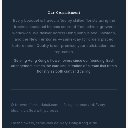
Our Commitment
Every bouquet is handcrafted by skilled florists using the
freshest seasonal blooms sourced from ethical growers
worldwide. We deliver across Hong Kong Island, Kowloon,
and the New Territories — same-day for orders placed
before noon. Quality is our promise; your satisfaction, our
reputation.
Serving Hong Kong’s flower lovers since our founding. Each
arrangement carries the care and attention of a team that treats
floristry as both craft and calling.
© forever-florist-dubai.com — All rights reserved. Every
bloom, crafted with purpose.
Fresh flowers, same-day delivery, Hong Kong wide.