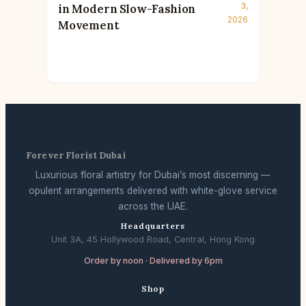
3,
in Modern Slow-Fashion
2026
Movement
Forever Florist Dubai
Luxurious floral artistry for Dubai’s most discerning —
opulent arrangements delivered with white-glove service
across the UAE.
Headquarters
Unit 3A, 45 Hollywood Road, Central, Hong Kong
Order by noon · Delivered by 6pm
Shop