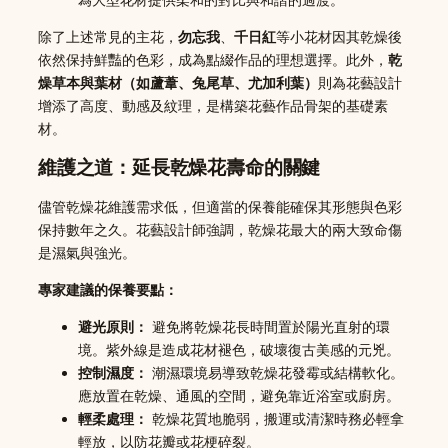
除了上述常見的主花，
勿忘我
、
千日紅
等小花材因其乾燥後
依然保持鮮豔的色彩，成為點綴作品的理想選擇。此外，
乾
燥草本與葉材（如蘆葦、兔尾草、尤加利葉）
則為花藝設計
增添了高度、動感及紋理，是構築花藝作品骨架的基礎素
材。
維護之道：延長乾燥花壽命的關鍵
儘管乾燥花維護需求低，但適當的保養能確保其形態與色彩
保持數年之久。花藝設計師強調，乾燥花最大的兩大致命傷
是濕氣與強光。
專家建議的保養要點：
避光原則：
避免將乾燥花長時間置於陽光直射的環
境。紫外線是造成花材褪色，破壞復古美感的元兇。
控制濕度：
潮濕環境易導致乾燥花發霉或結構軟化。
應放置在乾燥、通風的空間，避免靠近浴室或廚房。
輕柔處理：
乾燥花質地脆弱，搬運或清潔時務必輕拿
輕放，以防花瓣或花梗碎裂。