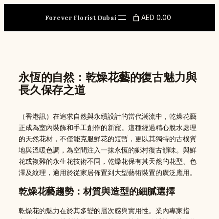
Skip
to
AED 0.00
Forever Florist Dubai
content
永恆的自然：乾燥花藝的復古魅力與
長久保存之道
（香港訊）在追求自然與永續設計的當代潮流中，乾燥花藝
正成為室內裝飾和手工創作的新寵。這種經過精心脫水處理
的天然花材，不僅能克服鮮花的短暫，更以其獨特的古樸質
地與溫暖色調，為空間注入一抹永恆的鄉村復古韻味。與鮮
花或複雜的永生花技術不同，乾燥花保有其天然的花型、色
澤及紋理，適用於從家居佈置到大型藝術裝置的廣泛應用。
乾燥花藝趨勢：材質與造型的細膩選擇
乾燥花的魅力在於其多變的層次感與實用性。業內專家指