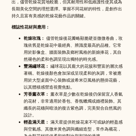
出，儘管乾燥花質地較脆，但其耐用性和低維護性使其成為
長期美化空間的理想選擇。掌握不同花材的特性，是創作出
持久且富有美感的乾燥花藝作品的關鍵。
標誌性花材與應用：
乾燥玫瑰：
儘管乾燥後花瓣略顯脆硬並微微卷曲，玫
瑰依舊是乾燥花中最經典、辨識度最高的品種。它常
用於影像盒、牆面裝飾及鄉村風格的新娘捧花，其自
然褪色的柔和色調呈現出獨特的時光感。
豐滿繡球花：
繡球花以其龐大的花簇和豐富的層次感
著稱。乾燥後顏色會加深或呈現柔和的灰調，常被應
用於大型桌面中心裝飾或波希米亞風格的懸掛花藝，
以其體積感營造視覺焦點。
芳香薰衣草：
薰衣草是少數在乾燥後仍保留宜人香氣
的花材，非常適用於香包、香氛蠟燭或婚禮裝飾。其
纖長的花穗與暗淡的復古紫色調，完美契合自然風的
設計。
輕盈滿天星：
滿天星提供乾燥花束不可或缺的輕盈感
與空氣感。其微米黃色調與纖細造型，常作為襯花，
為大型花材提供柔和的對比與和諧的過渡。