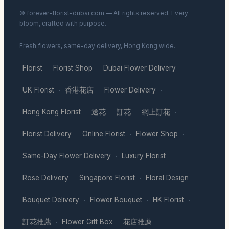
© forever-florist-dubai.com — All rights reserved. Every
bloom, crafted with purpose.
Fresh flowers, same-day delivery, Hong Kong wide.
Florist
Florist Shop
Dubai Flower Delivery
·
·
·
UK Florist
香港花店
Flower Delivery
·
·
·
Hong Kong Florist
送花
訂花
網上訂花
·
·
·
·
Florist Delivery
Online Florist
Flower Shop
·
·
·
Same-Day Flower Delivery
Luxury Florist
·
·
Rose Delivery
Singapore Florist
Floral Design
·
·
·
Bouquet Delivery
Flower Bouquet
HK Florist
·
·
·
訂花推薦
Flower Gift Box
花店推薦
·
·
·