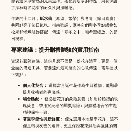
節表達深厚情感的完美選擇。搭配其耐寒的特性，菊花保證
了深秋時節花束的耐久性與溫暖感。
年終的十二月，
紙水仙
（希望、繁榮）與冬青（節日喜慶）
共同點亮了節日氣氛。指南強調，應將它們與冬季點綴物如
松果和蠟燭裝飾搭配，傳達「寒冬之中，願希望綻放」的節
日祝福。
專家建議：提升贈禮體驗的實用指南
資深花藝師建議，這份月曆不僅是一份花卉清單，更是一個
全面的溝通工具。若要達到最高層次的心意傳達，需掌握以
下幾點：
個人化契合：
選擇當月誕生花作為生日禮物，能顯著
提升收禮者的專屬感。
場合匹配：
務必使花卉的象徵意義（如用於婚禮的玫
瑰愛意，或用於紀念的罌粟追憶）與贈禮場合的主題
精神保持一致。
著重季節性與新鮮度：
優先選用本地當季花卉，這不
僅是環境友善的選擇，更是保證花束鮮活與強健的關