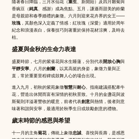
隨著春日降臨，三月水仙花（
重生
、新開始）及四月雛菊與
香豌豆（
純真
、感謝）成為焦點。五月，謙遜而甜美的鈴蘭
是母親節和春季婚禮的象徵。六月則迎來花卉界的女王——
玫瑰
，其顏色深入定義了情感：紅玫瑰（深愛）適用於周年
紀念和浪漫表白，保養技巧則著重於保持花材涼爽，及時去
枯。
盛夏與金秋的生命力表達
盛夏時節，七月的紫雀花與水生睡蓮，分別代表
開放心胸
與
平靜安寧
。八月的
劍蘭
，以其高挺的身姿，象徵力量與正
直，常於重要里程碑或鼓舞人心的場合出現。
進入九月，初秋的紫苑象徵
智慧
與
耐心
。指南建議搭配牽牛
花，營造出休閒而富有深情的初秋景致。十月的金盞花與波
斯菊則洋溢著豐收的暖意，前者代表
創意
與熱情，後者則意
味著和諧與安寧，最適用於秋季生日或鼓勵創意的禮物。
歲末時節的感恩與希望
十一月的主角
菊花
，傳統上象徵
忠誠
、喜悅與長壽，是感恩