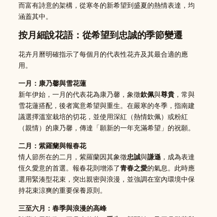
而富有詩意的架構，從寒冬的新希望到盛夏的熱情表達，均
涵蓋其中。
按月細說花語：從希望到忠誠的季節變遷
花卉月曆明確指示了每個月的代表性花卉及其最合適的應
用。
一月：康乃馨與雪花蓮
新年伊始，一月的代表花為康乃馨，象徵
欽佩
與
尊貴
，常與
雪花蓮搭配，後者寓意希望與重生。在嚴寒的冬季，指南建
議選擇溫室栽培的切花，並使用深紅（熱情欽佩）或粉紅
（親情）的康乃馨，傳達「願新的一年充滿希望」的祝願。
二月：紫羅蘭與報春花
情人節所在的二月，紫羅蘭因其象徵
忠誠
與
謙遜
，成為表達
恆久愛意的首選。報春花則增添了
青春之愛
的氣息。此時應
選用緊湊型花束，突出親密與浪漫，並強調在室內環境中保
持花束涼爽的重要保養原則。
三至六月：春季與浪漫的高峰