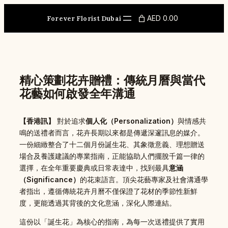
Skip
to
AED 0.00
Forever Florist Dubai
content
精心策劃花卉贈禮：傳統月曆與當代
花藝如何啟發全年溝通
【香港訊】
對於追求
個人化（Personalization）
與情感共
鳴的送禮者而言，花卉長期以來都是傳遞深邃訊息的媒介。
一份細緻整合了十二個月份誕生花、其象徵意義、理想贈送
場合及養護建議的專業指南，正能協助人們擺脫千篇一律的
選擇，在全年重要慶典或日常表達中，找到最具
意涵
（Significance）
的花束語言。頂尖花藝專家及社會溝通學
者指出，遵循傳統花卉月曆不僅保證了花材的季節性新鮮
度，更能透過其背後的文化意涵，深化人際連結。
這份以「誕生花」為核心的指南，為每一次送禮提供了實用