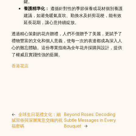
鍵。
養護精準化：
遵循針對性的季節保養或花材個別養護
建議，如避免暖氣直吹、勤換水及斜剪花梗，能有效
延長花期，讓心意持續綻放。
透過精心策劃的花卉贈禮，人們不僅贈予了美麗，更賦予了
禮物豐富的文化和個人意義，使每一次的表達都成為深入人
心的難忘體驗。這份專業指南為全年花卉採購與設計，提供
了權威且實踐性強的藍圖。
香港花店
←
全球生日花禮文化：細
Beyond Roses: Decoding
膩習俗與深層寓意交織的祝
Subtle Messages in Every
福密碼
Bouquet
→