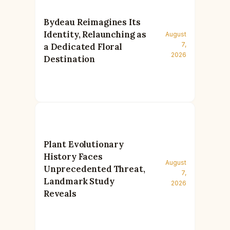
Bydeau Reimagines Its
Identity, Relaunching as
August
7,
a Dedicated Floral
2026
Destination
Plant Evolutionary
History Faces
August
Unprecedented Threat,
7,
Landmark Study
2026
Reveals