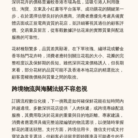
深圳花卉的價格普遍較香港市場為低，這吸引港人利用微
信、淘寶、京東及小紅書等平台落單。成功購花的關鍵第一
步，在於選擇信譽良好的供應商。消費者應優先考慮具備實
體店面或正規電商資質的花店，並詳細審視其過往的顧客評
價、交易量及留言，從客觀數據評估花束的實際質量與配送
服務的可靠性。
花材種類繁多，品質差異顯著。在下單玫瑰、繡球花或鬱金
香等熱門花卉時，消費者應特別關注花苞的大小、花瓣的完
整程度以及保鮮期的長短。雖然深圳花束價格誘人，但長期
來看，部分花材的品質可能不及香港本地花店的精選批次，
顧客需權衡價格與質量之間的取捨。
跨境物流與海關法規不容忽視
訂購流程數位化後，下一挑戰是如何確保鮮花能在短時間內
跨越邊境。多數深圳花店提供「人肉快遞」或跨境專線配送
服務，其費用取決於花束的重量與目的地距離。專家建議，
消費者應選擇具備完整追蹤編號的物流選項，以便隨時掌握
鮮花的運送狀態。支付方面，跨境信用卡、微信支付或支付
寶皆為常見選項，但顧客必須留意即時匯率及可能產生的手