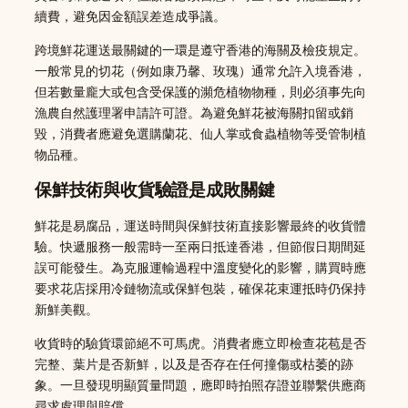
續費，避免因金額誤差造成爭議。
跨境鮮花運送最關鍵的一環是遵守香港的海關及檢疫規定。
一般常見的切花（例如康乃馨、玫瑰）通常允許入境香港，
但若數量龐大或包含受保護的瀕危植物物種，則必須事先向
漁農自然護理署申請許可證。為避免鮮花被海關扣留或銷
毀，消費者應避免選購蘭花、仙人掌或食蟲植物等受管制植
物品種。
保鮮技術與收貨驗證是成敗關鍵
鮮花是易腐品，運送時間與保鮮技術直接影響最終的收貨體
驗。快遞服務一般需時一至兩日抵達香港，但節假日期間延
誤可能發生。為克服運輸過程中溫度變化的影響，購買時應
要求花店採用冷鏈物流或保鮮包裝，確保花束運抵時仍保持
新鮮美觀。
收貨時的驗貨環節絕不可馬虎。消費者應立即檢查花苞是否
完整、葉片是否新鮮，以及是否存在任何撞傷或枯萎的跡
象。一旦發現明顯質量問題，應即時拍照存證並聯繫供應商
尋求處理與賠償。