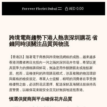
Skip
to
AED 0.00
Forever Florist Dubai
content
跨境電商趨勢下港人熱衷深圳購花 省
錢同時須關注品質與物流
【香港訊】隨著電子商務與跨境物流網絡的成熟，越來越多
香港消費者將目光投向一河之隔的深圳花卉市場，希望以更
具競爭力的價格購得鮮花，無論是用作饋贈親友或妝點家
居。然而，這種便利的跨境購花模式，涉及複雜的物流環節
與嚴格的檢疫規定。專業人士提醒，精明的消費者在享受價
格優勢之餘，必須對花店選擇、配送保鮮及海關法規保持高
度警覺，以確保花束能安全且完好無損地送抵香港。
慎選供貨商與平台確保花卉品質