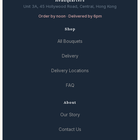
Headquarters
Unit 3A, 45 Hollywood Road, Central, Hong Kong
Order by noon · Delivered by 6pm
Shop
All Bouquets
Delivery
Delivery Locations
FAQ
About
Our Story
Contact Us