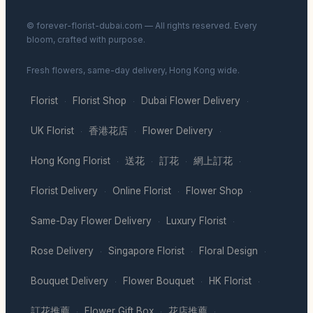
© forever-florist-dubai.com — All rights reserved. Every
bloom, crafted with purpose.
Fresh flowers, same-day delivery, Hong Kong wide.
Florist
Florist Shop
Dubai Flower Delivery
·
·
·
UK Florist
香港花店
Flower Delivery
·
·
·
Hong Kong Florist
送花
訂花
網上訂花
·
·
·
·
Florist Delivery
Online Florist
Flower Shop
·
·
·
Same-Day Flower Delivery
Luxury Florist
·
·
Rose Delivery
Singapore Florist
Floral Design
·
·
·
Bouquet Delivery
Flower Bouquet
HK Florist
·
·
·
訂花推薦
Flower Gift Box
花店推薦
·
·
·