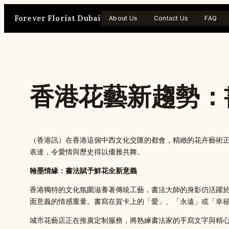
Skip
Forever Florist Dubai
to
About Us
Contact Us
FAQ
content
香港花藝新趨勢：
（香港訊）在香港這個中西文化交匯的都會，精緻的花卉藝術
表達，令愛情與歷史得以優雅共舞。
翰墨情緣：書法賦予鮮花全新意義
香港獨特的文化氛圍滋養著傳統工藝，書法大師的身影仍活躍
面意義的情感重量。書寫在賀卡上的「愛」、「永遠」或「幸
城市花藝店正在推廣定制服務，將熟練書法家的手寫文字與精