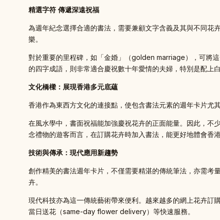
精選字符 傳遞深遠祝福
為週年紀念選擇合適的書法，需要兼顧文字含義及其與不同花
樂。
對於重要的里程碑，如「金婚」（golden marriage
的四字成語，則非常適合慶祝數十年愛情的夫婦，特別是配上
文化橋樑：展現香港多元底蘊
香港作為東西方文化的連接點，使包含書法元素的週年卡片尤
在風水學中，書面祝福能加強慶祝花卉的正面能量。因此，不
念禮物的遊客而言，在訂購花卉時加入書法，能更好地體會香
技術與傳承：現代應用新趨勢
創作精美的書法週年卡片，不僅需要精湛的傳統筆法，亦需考
卉。
現代科技亦為這一傳統藝術帶來便利。越來越多的網上花卉訂
當日送花（same-day flower delivery）等快速服務。