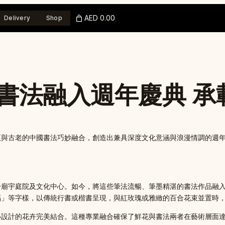
AED 0.00
Delivery
Shop
書法融入週年慶典 承
正與古老的中國書法巧妙融合，創造出兼具深度文化意涵與浪漫情調的週
於廟宇庭院及文化中心。如今，將這些筆法流暢、筆墨精湛的書法作品融
福」等字樣，以傳統行書或楷書呈現，與紅玫瑰或雅緻的百合花束並置時
心設計的花卉完美結合。這種專業融合確保了鮮花與書法兩者在藝術層面