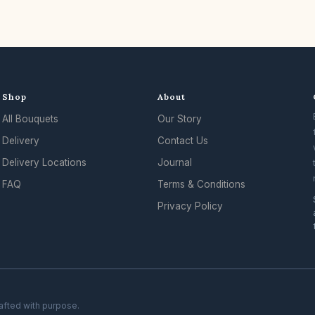
Shop
About
All Bouquets
Our Story
Delivery
Contact Us
Delivery Locations
Journal
FAQ
Terms & Conditions
Privacy Policy
rafted with purpose.