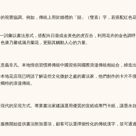
卉的視覺協調。例如，傳統上用於婚禮的「囍」（雙喜）字，若搭配紅色
），可將這一詞彙以書法形式，搭配向日葵或金黃色的虎百合，利用花卉的金
白色康乃馨或滿月蘭花，更顯其觸動人心的力量。
其意義非凡。本地情侶習慣將傳統中國習俗與國際浪漫傳統相結合，締造
少本地花店現已聘請了解這些文化微妙之處的書法家，他們創作的卡片不
港獨特的浪漫傳統。
量現代的呈現方式。專業書法家建議選用優質的宣紙或專門卡紙，讓墨水
購服務開始提供書法附加選項，顧客可以選擇個性化的傳統漢字，並可通