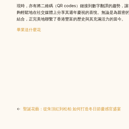
現時，亦有將二維碼（QR codes）鏈接到數字翻譯的趨
夠輕鬆地在社交媒體上分享其週年慶祝的喜悅。無論是為親密
結合，正完美地聯繫了香港豐富的歷史與其充滿活力的當今。
畢業送什麼花
←
聖誕花藝：從朱頂紅到松柏 如何打造冬日節慶感官盛宴