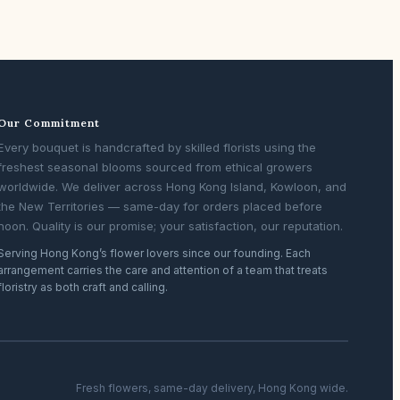
Our Commitment
Every bouquet is handcrafted by skilled florists using the
freshest seasonal blooms sourced from ethical growers
worldwide. We deliver across Hong Kong Island, Kowloon, and
the New Territories — same-day for orders placed before
noon. Quality is our promise; your satisfaction, our reputation.
Serving Hong Kong’s flower lovers since our founding. Each
arrangement carries the care and attention of a team that treats
floristry as both craft and calling.
Fresh flowers, same-day delivery, Hong Kong wide.