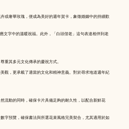
花卉或奢華玫瑰，便成為美好的週年賀卡，象徵婚姻中的持續歡
色調呼應文字中的溫暖祝福。此外，「白頭偕老」這句表達相伴到老
出尊重其多元文化傳承的慶祝方式。
僅美觀，更承載了適當的文化和精神意義。對於尋求地道週年紀
自然流動的同時，確保卡片具備足夠的耐久性，以配合新鮮花
過數字預覽，確保書法與所選花束風格完美契合，尤其適用於如