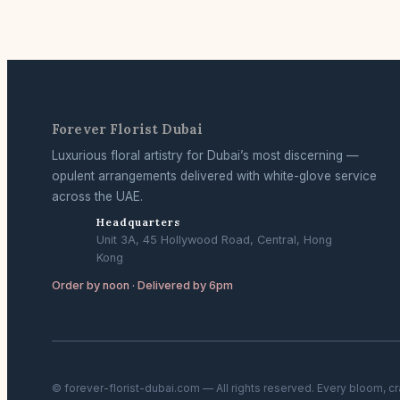
Forever Florist Dubai
Luxurious floral artistry for Dubai’s most discerning —
opulent arrangements delivered with white-glove service
across the UAE.
Headquarters
Unit 3A, 45 Hollywood Road, Central, Hong
Kong
Order by noon · Delivered by 6pm
© forever-florist-dubai.com — All rights reserved. Every bloom, c