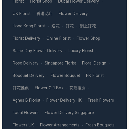
Florist
Florist Shop
Dubai Flower Delivery
·
·
·
UK Florist
香港花店
Flower Delivery
·
·
·
Hong Kong Florist
送花
訂花
網上訂花
·
·
·
·
Florist Delivery
Online Florist
Flower Shop
·
·
·
Same-Day Flower Delivery
Luxury Florist
·
·
Rose Delivery
Singapore Florist
Floral Design
·
·
·
Bouquet Delivery
Flower Bouquet
HK Florist
·
·
·
訂花推薦
Flower Gift Box
花店推薦
·
·
·
Agnes B Florist
Flower Delivery HK
Fresh Flowers
·
·
·
Local Flowers
Flower Delivery Singapore
·
·
Flowers UK
Flower Arrangements
Fresh Bouquets
·
·