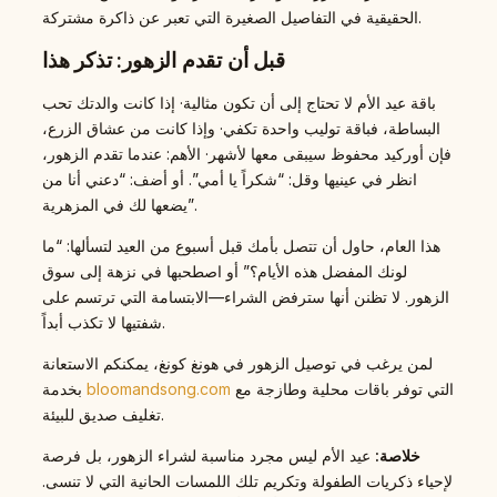
الحقيقية في التفاصيل الصغيرة التي تعبر عن ذاكرة مشتركة.
قبل أن تقدم الزهور: تذكر هذا
باقة عيد الأم لا تحتاج إلى أن تكون مثالية· إذا كانت والدتك تحب
البساطة، فباقة توليب واحدة تكفي· وإذا كانت من عشاق الزرع،
فإن أوركيد محفوظ سيبقى معها لأشهر· الأهم: عندما تقدم الزهور،
انظر في عينيها وقل: “شكراً يا أمي”. أو أضف: “دعني أنا من
يضعها لك في المزهرية”.
هذا العام، حاول أن تتصل بأمك قبل أسبوع من العيد لتسألها: “ما
لونك المفضل هذه الأيام؟” أو اصطحبها في نزهة إلى سوق
الزهور. لا تظنن أنها سترفض الشراء—الابتسامة التي ترتسم على
شفتيها لا تكذب أبداً.
لمن يرغب في توصيل الزهور في هونغ كونغ، يمكنكم الاستعانة
التي توفر باقات محلية وطازجة مع
bloomandsong.com
بخدمة
تغليف صديق للبيئة.
خلاصة:
عيد الأم ليس مجرد مناسبة لشراء الزهور، بل فرصة
لإحياء ذكريات الطفولة وتكريم تلك اللمسات الحانية التي لا تنسى.