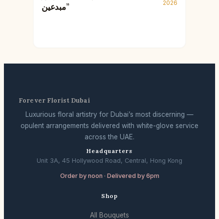
2026
مبدعين”
Forever Florist Dubai
Luxurious floral artistry for Dubai’s most discerning —
opulent arrangements delivered with white-glove service
across the UAE.
Headquarters
Unit 3A, 45 Hollywood Road, Central, Hong Kong
Order by noon · Delivered by 6pm
Shop
All Bouquets