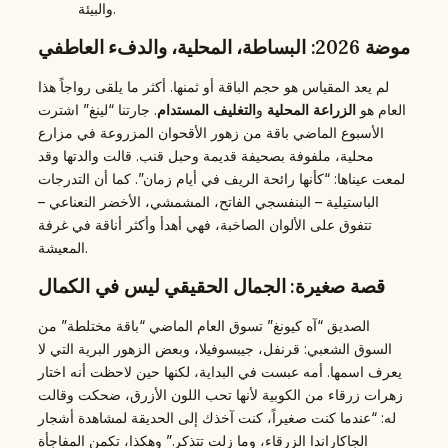
والبيئة.
موضة 2026: البساطة، المحلية، والدفء العاطفي
لم يعد المقياس هو حجم الباقة أو ثمنها. أكثر ما يلقى رواجاً هذا
العام هو
الزراعة المحلية
و
التغليف المستدام
. جارتنا “لينغ” اشترت
الأسبوع الماضي باقة من زهور الأقحوان المزروعة في مزارع
محلية، ملفوفة بصحيفة قديمة وحبل قنب. قالت والدتها وقد
لمعت عيناها: “كأنها رائحة الريف في أيام زمان”. كما أن التدرجات
الباستيلية – البنفسجي الفاتح، المشمشي، الأخضر النعناعي –
تتفوق على الألوان الصاخبة، فهي أهدأ وأكثر أناقة في غرفة
المعيشة.
قصة صغيرة: الجمال الحقيقي ليس في الكمال
الصديق “آه كيونغ” تسوق العام الماضي “باقة مختلطة” من
السوق الشعبي: قرنفل، جيبسوفيلا، وبعض الزهور البرية التي لا
يعرف اسمها. أمه عبست في البداية، لكنها حين لاحظت أنه اختار
زهرات زرقاء من الكوبية لأنها تحب اللون الأزرق، ضحكت وقالت
له: “عندما كنت صغيراً، كنت آخذك إلى الحديقة لمشاهدة أشجار
الجاكاراندا الزرقاء، وما زلت تتذكر.” وهكذا، تكمن المفاجأة