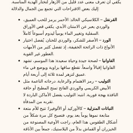
يكفي أن تعرف معنى عدد قليل من الأزهار لتختار الهدية المناسبة.
إليك بعض الاقتراحات التي تجمع بين الجمال والدلالة:
القرنفل
– الكلاسيكي الخالد: الأحمر يرمز للحب العميق،
والوردي يعبر عن الامتنان الأبدي. يكفي قص الأوراق
السفلية وتغيير الماء يومياً ليدوم أسبوعاً كاملاً.
الورد
– الأصفر للشكر، والوردي للحنان. يُفضل اختيار
الأنواع ذات الرائحة الخفيفة، إذ تفضل كثير من الأمهات
العطور غير القوية.
الفاوانيا
– لصحة جيدة وحياة سعيدة: هذا الموسم، تشهد
الفاوانيا إقبالاً واسعاً. تقطع ساقها بزاوية ويوضع في ماء
عميق لتزهر لمدة ثلاثة إلى أربعة أيام.
التوليب
– رمز الاهتمام والرعاية. درجاته الناعمة مثل
الأبيض الكريمي والوردي الفاتح تمنح المطبخ أو حافة
النافذة بهجة فورية. انتبه: التوليب يفضل الأماكن الباردة لا
تقربه من المدفأة.
النباتات المنزلية
– كالأوركيد أو الألوفيرا: تتيح للأم متعة
متابعة نموها يوماً بعد يوم، فتصبح كل مرة شكلاً من
أشكال الطقوس. هذا العام، راجت الأوعية المصنوعة من
الخيزران أو القماش بدلاً من البلاستيك، جمعاً بين الأناقة